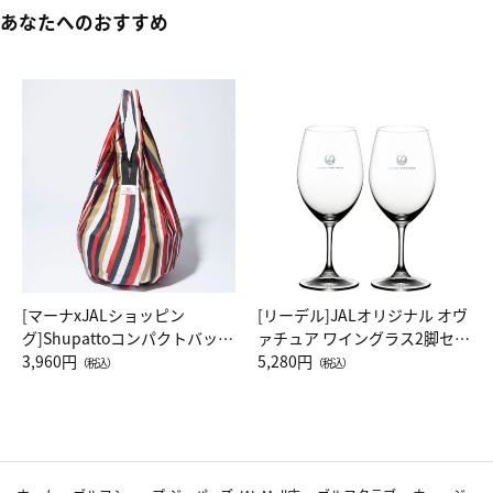
あなたへのおすすめ
[マーナxJALショッピン
[リーデル]JALオリジナル オヴ
グ]Shupattoコンパクトバッグ
ァチュア ワイングラス2脚セッ
Drop JAL客室乗務員（LC）ス
3,960円
ト（レッドワイン）
5,280円
（税込）
（税込）
カーフ柄