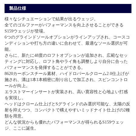
製品仕様
様々なシチュエーションで結果が出るウェッジ。
全てのゴルファーがパフォーマンスを向上させることができる
S159ウェッジが登場。
6つのグラインドソールオプションがラインアップされ、コースコ
ンディションや打ち方の違いに合わせて、最適なソール選択が可
能。
さらに、新たに48度のロフトオプションが追加され、広範なセッ
ティングに対応し、ロフト角やライ角も調整しより自分に合った
パフォーマンスを発揮することができる。
8620カーボンスチール素材、ハイドロパールクローム2.0仕上げが
施され、溝は1本1本精密に削り出しで加工され、スピンコントロ
ールが向上。
エラストマーインサートが実装され、高い寛容性と心地よい打感
を実現し。
ヘッドはクローム仕上げとSグラインドのみ選択可能な、太陽の反
射を抑えつつ、コンパクトで構えやすいミッドナイト仕上げの2種
類を用意。
どんな状況からも優れたパフォーマンスが得られるS159ウェッ
ジ、ここに誕生。