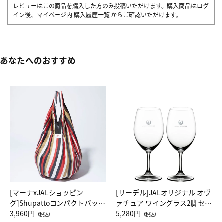
レビューはこの商品を購入した方のみ投稿いただけます。購入商品はログ
イン後、マイページ内
購入履歴一覧
からご確認いただけます。
あなたへのおすすめ
[マーナxJALショッピン
[リーデル]JALオリジナル オヴ
グ]Shupattoコンパクトバッグ
ァチュア ワイングラス2脚セッ
Drop JAL客室乗務員（LC）ス
3,960円
ト（レッドワイン）
5,280円
（税込）
（税込）