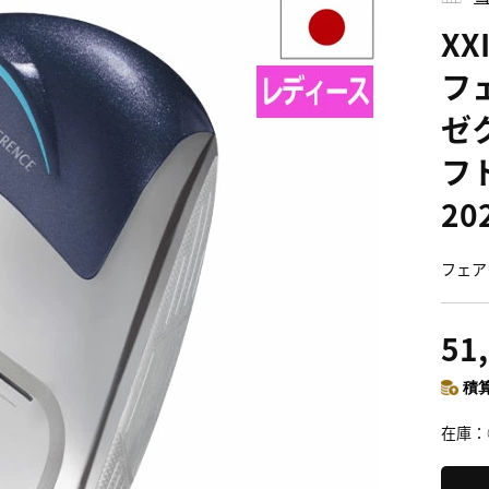
XX
フ
ゼ
フ
2
フェア
51
積算
在庫