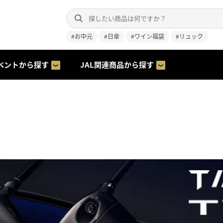
#お中元
#日傘
#ワイン福袋
#リュック
ベントから探す
JAL関連商品から探す