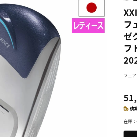
XX
フ
ゼ
フ
2
フェア
51
積算
在庫