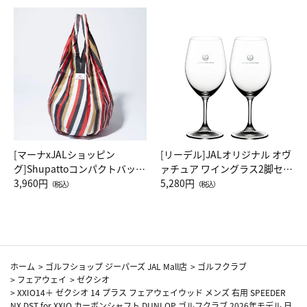
[マーナxJALショッピン
[リーデル]JALオリジナル オヴ
グ]Shupattoコンパクトバッグ
ァチュア ワイングラス2脚セッ
Drop JAL客室乗務員（LC）ス
3,960円
ト（レッドワイン）
5,280円
（税込）
（税込）
カーフ柄
ホーム
>
ゴルフショップ ジーパーズ JAL Mall店
>
ゴルフクラブ
>
フェアウェイ
>
ゼクシオ
>
XXIO14＋ ゼクシオ 14 プラス フェアウェイウッド メンズ 右用 SPEEDER
NX DST for XXIO カーボンシャフト DUNLOP ゴルフクラブ 2026年モデル 日