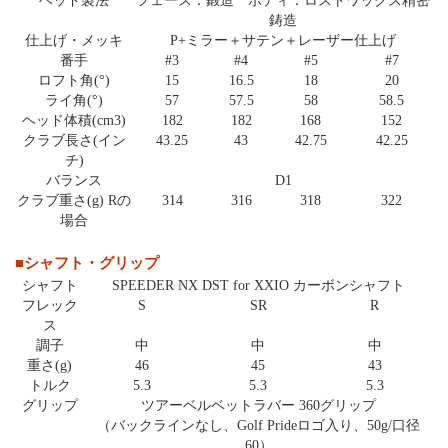
ヘッド製法
フェース：鍛造 ボディ：ロストワックス精密
鋳造
仕上げ・メッキ
P+ミラー＋サテン＋レーザー仕上げ
番手
#3
#4
#5
#7
ロフト角(°)
15
16.5
18
20
ライ角(°)
57
57.5
58
58.5
ヘッド体積(cm3)
182
182
168
152
クラブ長さ(イン
43.25
43
42.75
42.25
チ)
バランス
D1
クラブ重さ(g) Rの
314
316
318
322
場合
■シャフト・グリップ
シャフト
SPEEDER NX DST for XXIO カーボンシャフト
フレック
S
SR
R
ス
調子
中
中
中
重さ(g)
46
45
43
トルク
5.3
5.3
5.3
グリップ
ツアーベルベットラバー 360グリップ
（バックラインなし、Golf Prideロゴ入り、50g/口径
60）