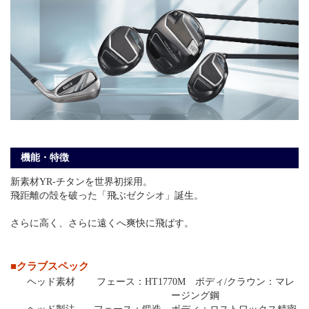
機能・特徴
新素材YR-チタンを世界初採用。
飛距離の殻を破った「飛ぶゼクシオ」誕生。
さらに高く、さらに遠くへ爽快に飛ばす。
■クラブスペック
ヘッド素材
フェース：HT1770M ボディ/クラウン：マレ
ージング鋼