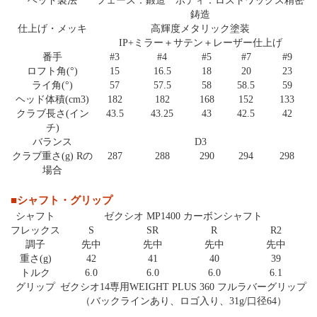
ヘッド製法
フェース：鍛造 ボディ：ロストワックス精密
鋳造
仕上げ・メッキ
高輝度メタリック塗装
IP+ミラー＋サテン＋レーザー仕上げ
番手
#3
#4
#5
#7
#9
ロフト角(°)
15
16.5
18
20
23
ライ角(°)
57
57.5
58
58.5
59
ヘッド体積(cm3)
182
182
168
152
133
クラブ長さ(イン
43.5
43.25
43
42.5
42
チ)
バランス
D3
クラブ重さ(g) Rの
287
288
290
294
298
場合
■シャフト・グリップ
シャフト
ゼクシオ MP1400 カーボンシャフト
フレックス
S
SR
R
R2
調子
先中
先中
先中
先中
重さ(g)
42
41
40
39
トルク
6.0
6.0
6.0
6.1
グリップ
ゼクシオ14専用WEIGHT PLUS 360 フルラバーグリップ
（バックラインあり、ロゴ入り、31g/口径64）