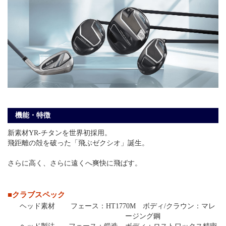
機能・特徴
新素材YR-チタンを世界初採用。
飛距離の殻を破った「飛ぶゼクシオ」誕生。
さらに高く、さらに遠くへ爽快に飛ばす。
■クラブスペック
ヘッド素材
フェース：HT1770M ボディ/クラウン：マレ
ージング鋼