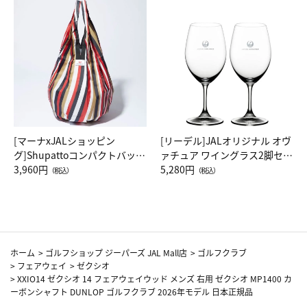
[マーナxJALショッピン
[リーデル]JALオリジナル オヴ
グ]Shupattoコンパクトバッグ
ァチュア ワイングラス2脚セッ
Drop JAL客室乗務員（LC）ス
3,960円
ト（レッドワイン）
5,280円
（税込）
（税込）
カーフ柄
ホーム
>
ゴルフショップ ジーパーズ JAL Mall店
>
ゴルフクラブ
>
フェアウェイ
>
ゼクシオ
>
XXIO14 ゼクシオ 14 フェアウェイウッド メンズ 右用 ゼクシオ MP1400 カ
ーボンシャフト DUNLOP ゴルフクラブ 2026年モデル 日本正規品