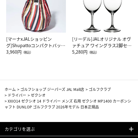
[マーナxJALショッピン
[リーデル]JALオリジナル オヴ
グ]Shupattoコンパクトバッグ
ァチュア ワイングラス2脚セッ
Drop JAL客室乗務員（LC）ス
3,960円
ト（レッドワイン）
5,280円
（税込）
（税込）
カーフ柄
ホーム
>
ゴルフショップ ジーパーズ JAL Mall店
>
ゴルフクラブ
>
ドライバー
>
ゼクシオ
>
XXIO14 ゼクシオ 14 ドライバー メンズ 右用 ゼクシオ MP1400 カーボンシ
ャフト DUNLOP ゴルフクラブ 2026年モデル 日本正規品
カテゴリを選ぶ