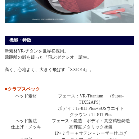
機能・特徴
新素材YR-チタンを世界初採用。
飛距離の殻を破った「飛ぶゼクシオ」誕生。
高く、心地よく、大きく飛ばす「XXIO14」。
■クラブスペック
ヘッド素材
フェース：VR-Titanium （Super-
TIX52AFS）
ボディ：Ti-811 Plus+SUSウエイト
クラウン：Ti-811 Plus
ヘッド製法
フェース：鍛造 ボディ：真空精密鋳造
仕上げ・メッキ
高輝度メタリック塗装
IP+ミラー＋サテン＋レーザー仕上げ