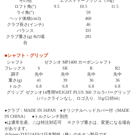
その他
エラストマーブッシュ（10g）
ロフト角(°)
9.5
10.5
11.5
ライ角(°)
59
ヘッド体積(cm3)
460
クラブ長さ(インチ)
46
バランス
D3
クラブ重さ(g) Rの場
281
合
■シャフト・グリップ
シャフト
ゼクシオ MP1400 カーボンシャフト
フレックス
S
SR
R
R2
調子
先中
先中
先中
先中
重さ(g)
41
39
36
36
トルク
6.8
6.8
6.8
6.8
グリップ
ゼクシオ14専用WEIGHT PLUS 360 フルラバーグリップ
（バックラインなし、ロゴ入り、31g/口径64）
●クラブ：MADE IN JAPAN ●オリジナルヘッドカバー付（MADE
IN CHINA） ●トルクレンチ別売
●は通常生産、△は特注対応可 ※クラブ重さは、変更になる場合
があります。
※Super-TIX52AFSは日本製鉄（株）のチタン製品です。