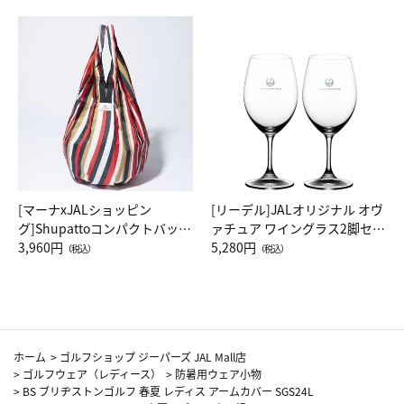
[マーナxJALショッピン
[リーデル]JALオリジナル オヴ
グ]Shupattoコンパクトバッグ
ァチュア ワイングラス2脚セッ
Drop JAL客室乗務員（LC）ス
3,960円
ト（レッドワイン）
5,280円
（税込）
（税込）
カーフ柄
ホーム
>
ゴルフショップ ジーパーズ JAL Mall店
>
ゴルフウェア（レディース）
>
防暑用ウェア小物
>
BS ブリヂストンゴルフ 春夏 レディス アームカバー SGS24L