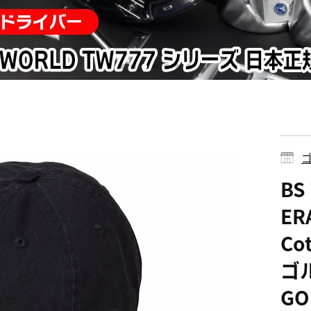
ゴ
B
ER
Co
ゴル
GO