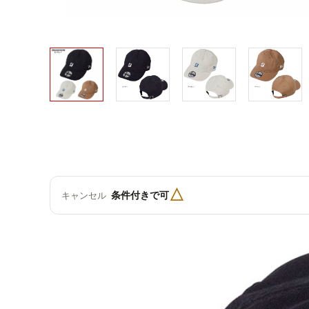
△
条件付きで可
キャンセル