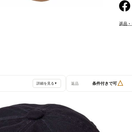
返品・
△
条件付きで可
返品
詳細を見る
▼