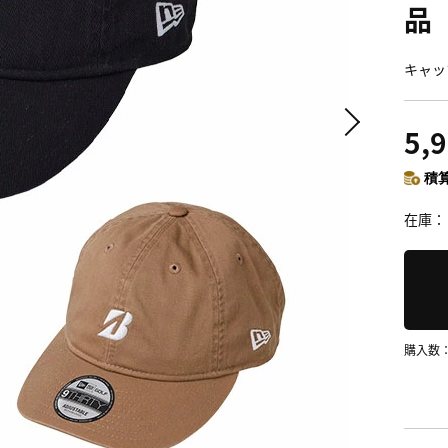
品
キャッ
5,
積算
在庫
購入数