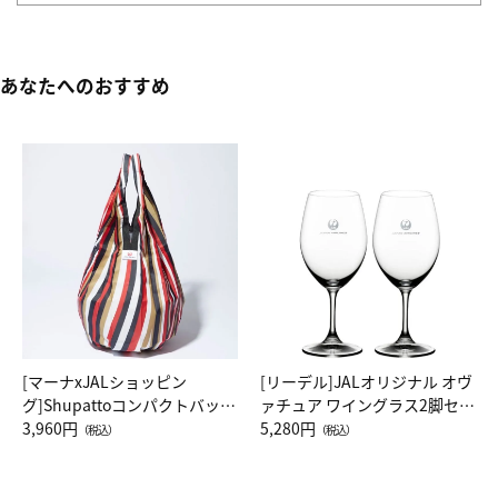
あなたへのおすすめ
[マーナxJALショッピン
[リーデル]JALオリジナル オヴ
グ]Shupattoコンパクトバッグ
ァチュア ワイングラス2脚セッ
Drop JAL客室乗務員（LC）ス
3,960円
ト（レッドワイン）
5,280円
（税込）
（税込）
カーフ柄