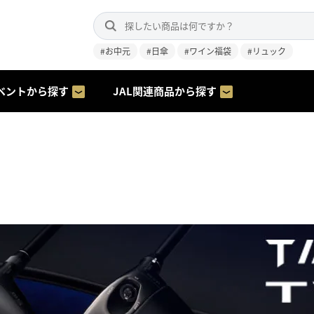
#お中元
#日傘
#ワイン福袋
#リュック
ベントから探す
JAL関連商品から探す