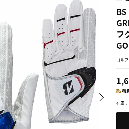
BS
GR
フグ
GO
ゴルフグ
1,
積算
在庫