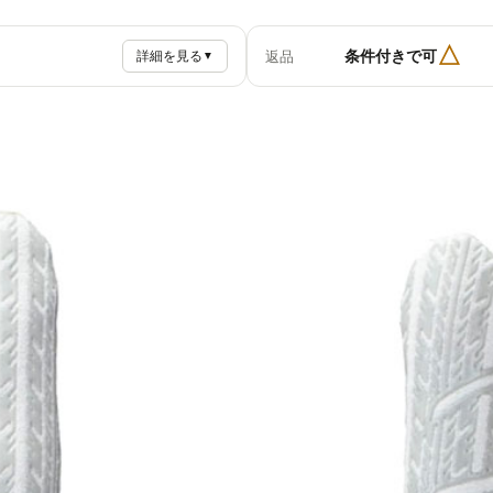
△
条件付きで可
返品
詳細を見る
▼