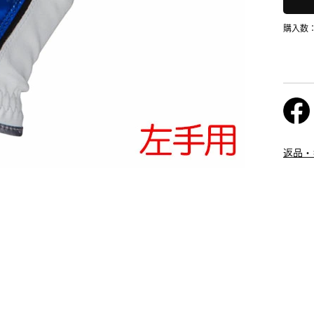
購入数
返品・