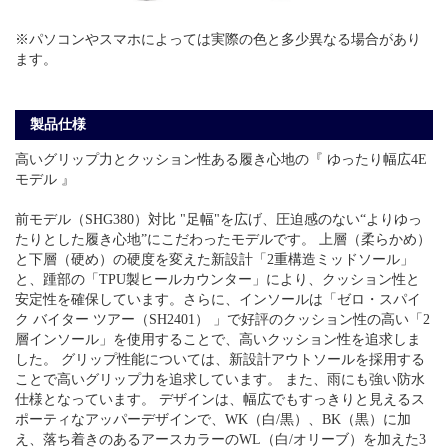
※パソコンやスマホによっては実際の色と多少異なる場合があり
ます。
製品仕様
高いグリップ力とクッション性ある履き心地の『 ゆったり幅広4E
モデル 』
前モデル（SHG380）対比 "足幅"を広げ、圧迫感のない“よりゆっ
たりとした履き心地”にこだわったモデルです。 上層（柔らかめ）
と下層（硬め）の硬度を変えた新設計「2重構造ミッドソール」
と、踵部の「TPU製ヒールカウンター」により、クッション性と
安定性を確保しています。さらに、インソールは「ゼロ・スパイ
ク バイター ツアー（SH2401） 」で好評のクッション性の高い「2
層インソール」を使用することで、高いクッション性を追求しま
した。 グリップ性能については、新設計アウトソールを採用する
ことで高いグリップ力を追求しています。 また、雨にも強い防水
仕様となっています。 デザインは、幅広でもすっきりと見えるス
ポーティなアッパーデザインで、WK（白/黒）、BK（黒）に加
え、落ち着きのあるアースカラーのWL（白/オリーブ）を加えた3