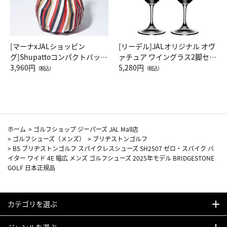
[マーナxJALショッピン
[リーデル]JALオリジナル オヴ
グ]Shupattoコンパクトバッグ
ァチュア ワイングラス2脚セッ
Drop JAL客室乗務員（LC）ス
3,960円
ト（レッドワイン）
5,280円
（税込）
（税込）
カーフ柄
ホーム
>
ゴルフショップ ジーパーズ JAL Mall店
>
ゴルフシューズ（メンズ）
>
ブリヂストンゴルフ
>
BS ブリヂストンゴルフ スパイクレスシューズ SH2507 ゼロ・スパイク バ
イター ワイド 4E 幅広 メンズ ゴルフシューズ 2025年モデル BRIDGESTONE
GOLF 日本正規品
カテゴリを選ぶ