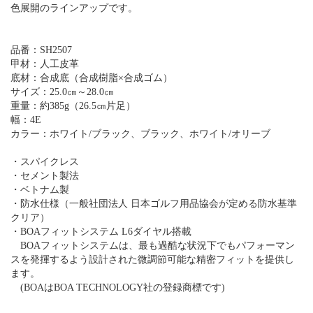
色展開のラインアップです。
品番：SH2507
甲材：人工皮革
底材：合成底（合成樹脂×合成ゴム）
サイズ：25.0㎝～28.0㎝
重量：約385g（26.5㎝片足）
幅：4E
カラー：ホワイト/ブラック、ブラック、ホワイト/オリーブ
・スパイクレス
・セメント製法
・ベトナム製
・防水仕様（一般社団法人 日本ゴルフ用品協会が定める防水基準
クリア）
・BOAフィットシステム L6ダイヤル搭載
BOAフィットシステムは、最も過酷な状況下でもパフォーマン
スを発揮するよう設計された微調節可能な精密フィットを提供し
ます。
(BOAはBOA TECHNOLOGY社の登録商標です)