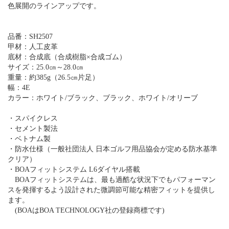
色展開のラインアップです。
品番：SH2507
甲材：人工皮革
底材：合成底（合成樹脂×合成ゴム）
サイズ：25.0㎝～28.0㎝
重量：約385g（26.5㎝片足）
幅：4E
カラー：ホワイト/ブラック、ブラック、ホワイト/オリーブ
・スパイクレス
・セメント製法
・ベトナム製
・防水仕様（一般社団法人 日本ゴルフ用品協会が定める防水基準
クリア）
・BOAフィットシステム L6ダイヤル搭載
BOAフィットシステムは、最も過酷な状況下でもパフォーマン
スを発揮するよう設計された微調節可能な精密フィットを提供し
ます。
(BOAはBOA TECHNOLOGY社の登録商標です)