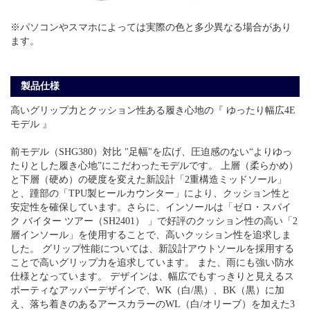
※パソコンやスマホによっては実際の色と多少異なる場合があり
ます。
製品仕様
高いグリップ力とクッション性ある履き心地の『 ゆったり幅広4E
モデル 』
前モデル（SHG380）対比 "足幅"を広げ、圧迫感のない“よりゆっ
たりとした履き心地”にこだわったモデルです。 上層（柔らかめ）
と下層（硬め）の硬度を変えた新設計「2重構造ミッドソール」
と、踵部の「TPU製ヒールカウンター」により、クッション性と
安定性を確保しています。さらに、インソールは「ゼロ・スパイ
ク バイター ツアー（SH2401） 」で好評のクッション性の高い「2
層インソール」を使用することで、高いクッション性を追求しま
した。 グリップ性能については、新設計アウトソールを採用する
ことで高いグリップ力を追求しています。 また、雨にも強い防水
仕様となっています。 デザインは、幅広でもすっきりと見えるス
ポーティなアッパーデザインで、WK（白/黒）、BK（黒）に加
え、落ち着きのあるアースカラーのWL（白/オリーブ）を加えた3