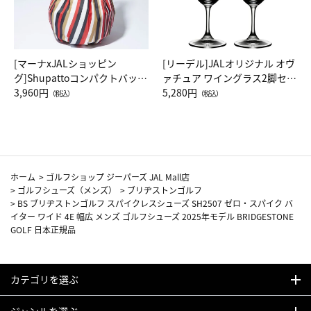
[マーナxJALショッピン
[リーデル]JALオリジナル オヴ
グ]Shupattoコンパクトバッグ
ァチュア ワイングラス2脚セッ
Drop JAL客室乗務員（LC）ス
3,960円
ト（レッドワイン）
5,280円
（税込）
（税込）
カーフ柄
ホーム
>
ゴルフショップ ジーパーズ JAL Mall店
>
ゴルフシューズ（メンズ）
>
ブリヂストンゴルフ
>
BS ブリヂストンゴルフ スパイクレスシューズ SH2507 ゼロ・スパイク バ
イター ワイド 4E 幅広 メンズ ゴルフシューズ 2025年モデル BRIDGESTONE
GOLF 日本正規品
カテゴリを選ぶ