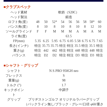
■クラブスペック
ヘッド素材
軟鉄（S20C）
ヘッド製法
鍛造
ロフト角(度）
48
50
52*
54
56
56
58
58*
60
バンス角(度）
8
10
8
10
8
10
8
12
10
ソールグラインド
F
F
M
M
M
A
M
A
M
ライ角(度)
63.5
FP(mm)
5.35
6.25
5.95
6.75
6.05
5.58
6.75
6.75
7.65
長さ(インチ)
特注
35.75
35.75
特注
特注
35.5
特注
35.5
特注
重さ(g)
特注
442
442
特注
特注
448
特注
448
特注
バランス
特注
D2
D2
特注
特注
D3
特注
D3
特注
■シャフト・グリップ
シャフト
N.S.PRO 950GH neo
フレックス
S
重量(g)
98
トルク (°)
1.7
キックポイン
中調子
ト
グリップ
ブリヂストンゴルフ オリジナルラバーグリップ
（バックライン無し/ブラック・グレー/口径 φ60/重さ