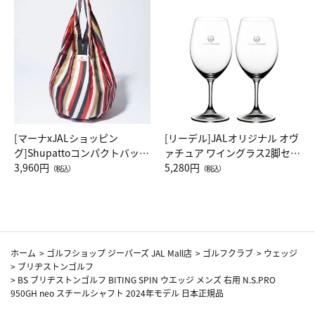
[マーナxJALショッピン
[リーデル]JALオリジナル オヴ
グ]Shupattoコンパクトバッグ
ァチュア ワイングラス2脚セッ
Drop JAL客室乗務員（LC）ス
3,960円
ト（レッドワイン）
5,280円
（税込）
（税込）
カーフ柄
ホーム
>
ゴルフショップ ジーパーズ JAL Mall店
>
ゴルフクラブ
>
ウェッジ
>
ブリヂストンゴルフ
>
BS ブリヂストンゴルフ BITING SPIN ウエッジ メンズ 右用 N.S.PRO
950GH neo スチールシャフト 2024年モデル 日本正規品