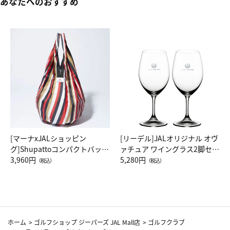
あなたへのおすすめ
[マーナxJALショッピン
[リーデル]JALオリジナル オヴ
グ]Shupattoコンパクトバッグ
ァチュア ワイングラス2脚セッ
Drop JAL客室乗務員（LC）ス
3,960円
ト（レッドワイン）
5,280円
（税込）
（税込）
カーフ柄
ホーム
>
ゴルフショップ ジーパーズ JAL Mall店
>
ゴルフクラブ