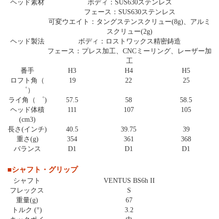
ヘッド素材
ボディ：SUS630ステンレス
フェース：SUS630ステンレス
可変ウエイト：タングステンスクリュー(8g)、アルミ
スクリュー(2g)
ヘッド製法
ボディ：ロストワックス精密鋳造
フェース：プレス加工、CNCミーリング、レーザー加
工
番手
H3
H4
H5
ロフト角（
19
22
25
゜）
ライ角（ ゜)
57.5
58
58.5
ヘッド体積
111
107
105
(cm3)
長さ(インチ)
40.5
39.75
39
重さ(g)
354
361
368
バランス
D1
D1
D1
■シャフト・グリップ
シャフト
VENTUS BS6h II
フレックス
S
重量(g)
67
トルク (°)
3.2