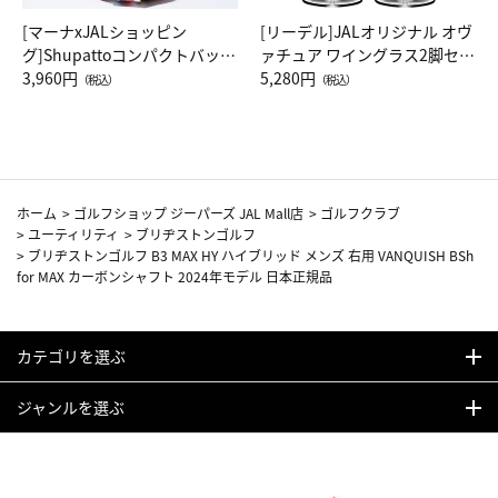
[マーナxJALショッピン
[リーデル]JALオリジナル オヴ
グ]Shupattoコンパクトバッグ
ァチュア ワイングラス2脚セッ
Drop JAL客室乗務員（LC）ス
3,960円
ト（レッドワイン）
5,280円
（税込）
（税込）
カーフ柄
ホーム
>
ゴルフショップ ジーパーズ JAL Mall店
>
ゴルフクラブ
>
ユーティリティ
>
ブリヂストンゴルフ
>
ブリヂストンゴルフ B3 MAX HY ハイブリッド メンズ 右用 VANQUISH BSh
for MAX カーボンシャフト 2024年モデル 日本正規品
カテゴリを選ぶ
ジャンルを選ぶ