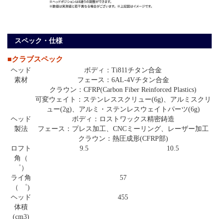
スペック・仕様
■クラブスペック
ヘッド
ボディ：Ti811チタン合金
素材
フェース：6AL-4Vチタン合金
クラウン：CFRP(Carbon Fiber Reinforced Plastics)
可変ウェイト：ステンレススクリュー(6g)、アルミスクリ
ュー(2g)、アルミ・ステンレスウェイトパーツ(6g)
ヘッド
ボディ：ロストワックス精密鋳造
製法
フェース：プレス加工、CNCミーリング、レーザー加工
クラウン：熱圧成形(CFRP部)
ロフト
9.5
10.5
角（
゜）
ライ角
57
（ ゜)
ヘッド
455
体積
(cm3)