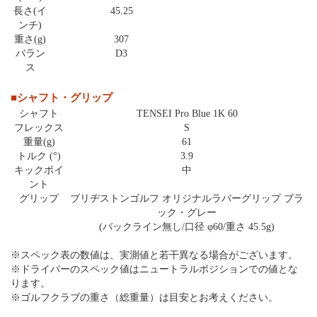
長さ(イ
45.25
ンチ)
重さ(g)
307
バラン
D3
ス
■シャフト・グリップ
シャフト
TENSEI Pro Blue 1K 60
フレックス
S
重量(g)
61
トルク (°)
3.9
キックポイ
中
ント
グリップ
ブリヂストンゴルフ オリジナルラバーグリップ ブラ
ック・グレー
(バックライン無し/口径 φ60/重さ 45.5g)
※スペック表の数値は、実測値と若干異なる場合がございます。
※ドライバーのスペック値はニュートラルポジションでの値とな
ります。
※ゴルフクラブの重さ（総重量）は目安とお考えください。