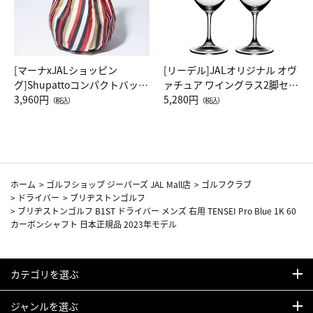
[マーナxJALショッピン
[リーデル]JALオリジナル オヴ
グ]Shupattoコンパクトバッグ
ァチュア ワイングラス2脚セッ
Drop JAL客室乗務員（LC）ス
3,960円
ト（レッドワイン）
5,280円
（税込）
（税込）
カーフ柄
ホーム
>
ゴルフショップ ジーパーズ JAL Mall店
>
ゴルフクラブ
>
ドライバー
>
ブリヂストンゴルフ
>
ブリヂストンゴルフ B1ST ドライバー メンズ 右用 TENSEI Pro Blue 1K 60
カーボンシャフト 日本正規品 2023年モデル
カテゴリを選ぶ
ジャンルを選ぶ