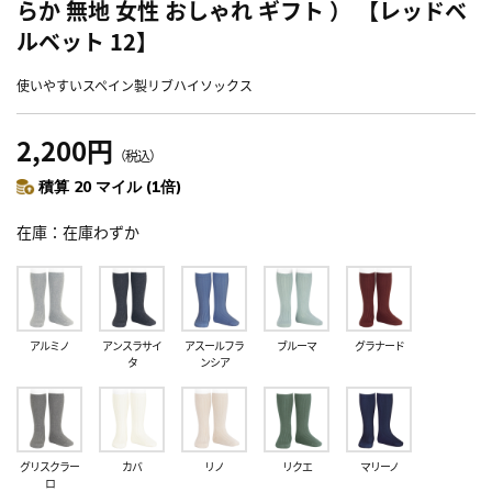
らか 無地 女性 おしゃれ ギフト ） 【レッドベ
ルベット 12】
使いやすいスペイン製リブハイソックス
2,200円
（税込）
積算 20 マイル (1倍)
在庫
在庫わずか
アルミノ
アンスラサイ
アスールフラ
ブルーマ
グラナード
タ
ンシア
グリスクラー
カバ
リノ
リクエ
マリーノ
ロ