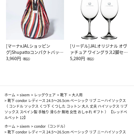
[マーナxJALショッピン
[リーデル]JALオリジナル オヴ
グ]Shupattoコンパクトバッグ
ァチュア ワイングラス2脚セッ
Drop JAL客室乗務員（LC）ス
3,960円
ト（レッドワイン）
5,280円
（税込）
（税込）
カーフ柄
ホーム
>
sixem
>
レッグウェア
>
靴下
>
大人用
>
靴下 condor レディース 24.5～26.5cm ベーシック リブ ニーハイソックス
（ コンドル ソックス くつ下 くつした コットン 大人 丈夫 ハイソックス リブ
ソックス スペイン製 手触り 滑らか 無地 女性 おしゃれ ギフト ） 【レッドベ
ルベット 12】
ホーム
>
sixem
>
condor（コンドル）
>
靴下 condor レディース 24.5～26.5cm ベーシック リブ ニーハイソックス