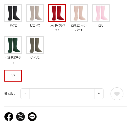
ネグロ
ピエドラ
レッドベルベ
ロサエンポル
ロサ
ット
バード
ベルデボテジ
ヴィソン
ャ
12
購入数：