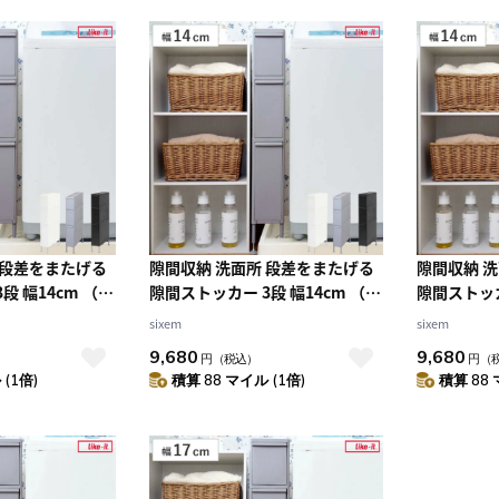
 段差をまたげる
隙間収納 洗面所 段差をまたげる
隙間収納 
段 幅14cm （
隙間ストッカー 3段 幅14cm （
隙間ストッカ
横 すきま収納 洗
隙間 収納 洗濯機横 すきま収納 洗
隙間 収納 
sixem
sixem
ランドリー収納
濯機 キッチン ランドリー収納
濯機 キッ
9,680
9,680
円
（税込）
円
（
ー スリム ストッ
14cm ランドリー スリム ストッ
14cm ラ
(1倍)
積算 88 マイル (1倍)
積算 88 
トイレ トイレ収納
カー 引き出し トイレ トイレ収納
カー 引き出
 【ブラック】
三段 15cm ） 【グレー】
三段 15c