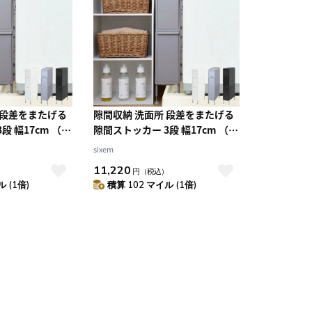
10
2026.10
月
2026.11
木
金
土
日
月
火
水
木
金
土
4
5
1
2
3
0
11
12
4
5
6
7
8
9
10
 段差をまたげる
隙間収納 洗面所 段差をまたげる
7
18
19
11
12
13
14
15
16
17
段 幅17cm （
隙間ストッカー 3段 幅17cm （
4
25
26
18
19
20
21
22
23
24
横 すきま収納 洗
隙間 収納 洗濯機横 すきま収納 洗
sixem
25
26
27
28
29
30
31
ランドリー収納
濯機 キッチン ランドリー収納
11,220
）
円
（税込）
ー スリム ストッ
17cm ランドリー スリム ストッ
 (1倍)
積算 102 マイル (1倍)
トイレ トイレ収納
カー 引き出し トイレ トイレ収納
【グレー】
三段 18cm ） 【ホワイト】