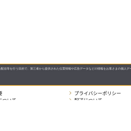
配信等を行う目的で、第三者から提供された位置情報や広告データなどの情報をお客さまの個人デー
要
プライバシーポリシー
について
配送について
セル・返品・交換について
保証・修理について
合わせ先
特商法に基づく表示