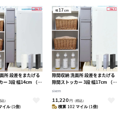
積算マイル率（高い
順）
人気順
レビュー件数（多い
順）
レビュー評価（高い
順）
価格（安い順）
価格（高い順）
洗面所 段差をまたげる
隙間収納 洗面所 段差をまたげる
ー 3段 幅14cm （
隙間ストッカー 3段 幅17cm （
洗濯機横 すきま収納 洗
隙間 収納 洗濯機横 すきま収納 洗
sixem
チン ランドリー収納
濯機 キッチン ランドリー収納
11,220
税込）
円
（税込）
ンドリー スリム ストッ
17cm ランドリー スリム ストッ
マイル (1倍)
積算 102 マイル (1倍)
し トイレ トイレ収納
カー 引き出し トイレ トイレ収納
m ） 【ホワイト】
三段 18cm ） 【ブラック】