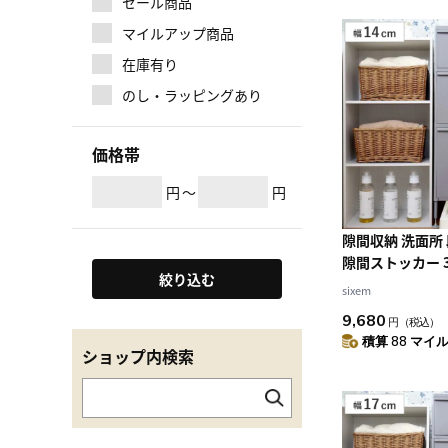
セール商品
マイルアップ商品
在庫有り
のし・ラッピングあり
価格帯
円
～
円
隙間収納 洗面所
隙間ストッカー 3
絞り込む
隙間 収納 洗濯機
sixem
濯機 キッチン 
9,680
円
（税込）
14cm ランドリ
積算 88 マイル 
カー 引き出し 
ショップ内検索
三段 15cm ）