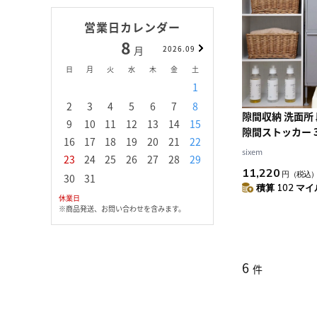
営業日カレンダー
8
9
月
2026.09
月
日
月
火
水
木
金
土
日
月
火
水
1
1
2
3
2
3
4
5
6
7
8
6
7
8
9
1
隙間収納 洗面所
9
10
11
12
13
14
15
13
14
15
16
1
隙間ストッカー 3
16
17
18
19
20
21
22
20
21
22
23
2
隙間 収納 洗濯機
sixem
23
24
25
26
27
28
29
27
28
29
30
濯機 キッチン 
11,220
円
（税込
30
31
17cm ランドリ
積算 102 マイル
カー 引き出し 
休業日
三段 18cm ） 
※商品発送、お問い合わせを含みます。
6
件