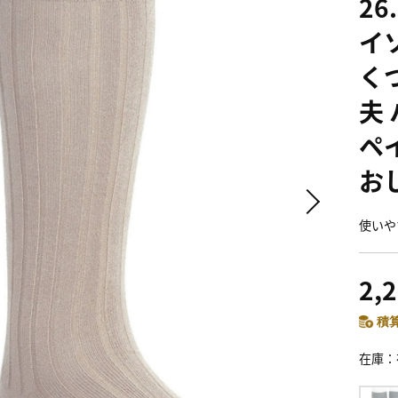
26
イ
く
夫
ペ
おし
使いや
2,
積算
在庫