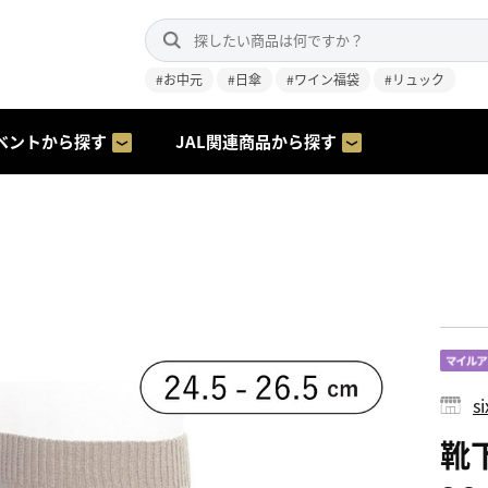
#お中元
#日傘
#ワイン福袋
#リュック
ベントから探す
JAL関連商品から探す
s
靴下