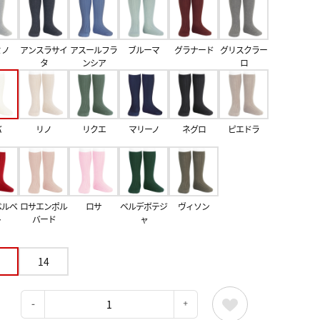
ミノ
アンスラサイ
アスールフラ
ブルーマ
グラナード
グリスクラー
タ
ンシア
ロ
バ
リノ
リクエ
マリーノ
ネグロ
ピエドラ
ベルベ
ロサエンポル
ロサ
ベルデボテジ
ヴィソン
ト
バード
ャ
14
：