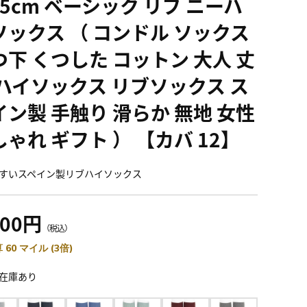
.5cm ベーシック リブ ニーハ
ソックス （ コンドル ソックス
つ下 くつした コットン 大人 丈
 ハイソックス リブソックス ス
イン製 手触り 滑らか 無地 女性
ゃれ ギフト ） 【カバ 12】
すいスペイン製リブハイソックス
200円
（税込）
 60 マイル (3倍)
在庫あり