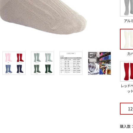
アル
カ
レッド
ッ
12
購入数