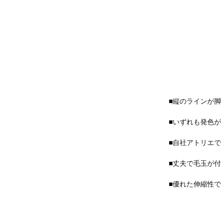
■縦のラインが
■いずれも発色
■自社アトリエ
■丈夫で毛玉が
■優れた伸縮性