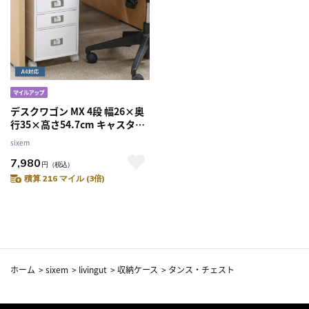
デスクワゴン MX 4段 幅26×奥
行35×高さ54.7cm キャスター
スリム （ サイドチェスト サイ
sixem
ドワゴン 引き出し 収納 キャス
7,980
ター付き A4 テーブル下 デスク
円
（税込）
下 日本製 ホワイト 白 小物収納
積算 216 マイル (3倍)
書類 文房具 収納ケース オフィ
ス ）
ホーム
>
sixem
>
livingut
>
収納ケース
>
タンス・チェスト