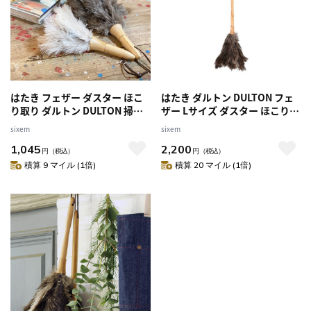
はたき フェザー ダスター ほこ
はたき ダルトン DULTON フェ
り取り ダルトン DULTON 掃除
ザー Lサイズ ダスター ほこり取
埃 植物 （ そうじ ハタキ モップ
り （ フェザーダスター 羽ほう
sixem
sixem
ハンディ ほこりとり 静電気 観
き ダチョウ 掃除 ほこり モップ
1,045
2,200
葉植物 ダチョウ 羽 おしゃれ ホ
ハンディ 60cm ダチョウ羽毛 オ
円
（税込）
円
（税込）
コリ オーストリッチ オースト
ーストリッチフェザー 天然素材
積算 9 マイル (1倍)
積算 20 マイル (1倍)
リッチフェザー 竹 バンブー 天
バンブー 竹 おしゃれ 観葉植物
然素材 ） 【グレー】
葉 ）