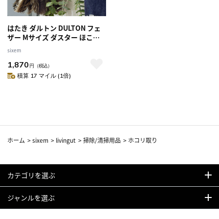
はたき ダルトン DULTON フェ
ザー Mサイズ ダスター ほこり
取り （ フェザーダスター 羽ほ
sixem
うき ダチョウ 掃除 ほこり モッ
1,870
プ ハンディ 40cm ダチョウ羽毛
円
（税込）
オーストリッチフェザー 天然素
積算 17 マイル (1倍)
材 バンブー 竹 おしゃれ 繰り返
し使える ）
ホーム
>
sixem
>
livingut
>
掃除/清掃用品
>
ホコリ取り
カテゴリを選ぶ
ジャンルを選ぶ