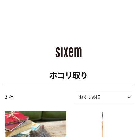
ホコリ取り
3
件