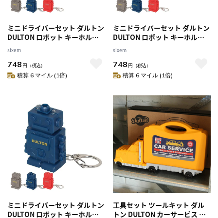
ミニドライバーセット ダルトン
ミニドライバーセット ダルトン
DULTON ロボット キーホルダ
DULTON ロボット キーホルダ
ー （ ドライバーセット 工具キ
ー （ ドライバーセット 工具キ
sixem
sixem
ット 工具 おしゃれ D整備工具セ
ット 工具 おしゃれ D整備工具セ
748
748
ット メンテナンス ドライバー
ット メンテナンス ドライバー
円
（税込）
円
（税込）
作業工具 家庭用工具セット オ
作業工具 家庭用工具セット オ
積算 6 マイル (1倍)
積算 6 マイル (1倍)
シャレ ツール キー チェーン ラ
シャレ ツール キー チェーン ラ
イト ） 【 グレー 】
イト ） 【 ネイビー 】
ミニドライバーセット ダルトン
工具セット ツールキット ダル
DULTON ロボット キーホルダ
トン DULTON カーサービス （