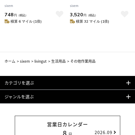
ー （ ドライバーセット 工具キ
ドライバーセット 工具キット
sixem
sixem
ット 工具 おしゃれ D整備工具セ
工具 おしゃれ DIYセット DIY 整
748
3,520
ット メンテナンス ドライバー
備工具セット セット メンテナ
円
（税込）
円
（税込）
作業工具 家庭用工具セット オ
ンス ドライバー 作業工具 家庭
積算 6 マイル (1倍)
積算 32 マイル (1倍)
シャレ ツール キー チェーン ラ
用工具セット ツールセット オ
イト ） 【 レッド 】
シャレ ）
ホーム
>
sixem
>
livingut
>
生活用品
>
その他作業用品
カテゴリを選ぶ
ジャンルを選ぶ
営業日カレンダー
8
2026.09
月