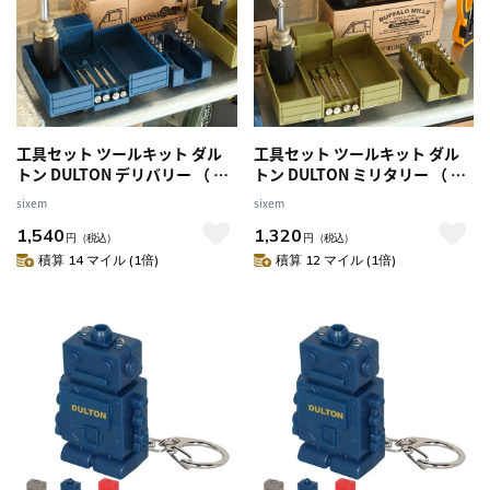
工具セット ツールキット ダル
工具セット ツールキット ダル
トン DULTON デリバリー （ ド
トン DULTON ミリタリー （ ド
ライバーセット 工具キット 工
ライバーセット 工具キット 工
sixem
sixem
具 おしゃれ 工具箱 DIYセット
具 おしゃれ 工具箱 DIYセット
1,540
1,320
DIY 整備工具セット セット メン
DIY 整備工具セット セット メン
円
（税込）
円
（税込）
テナンス ドライバー 作業工具
テナンス ドライバー 作業工具
積算 14 マイル (1倍)
積算 12 マイル (1倍)
家庭用工具セット ツールセット
家庭用工具セット ツールセット
オシャレ ）
オシャレ ）