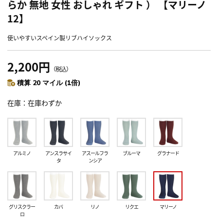
らか 無地 女性 おしゃれ ギフト ） 【マリーノ
12】
使いやすいスペイン製リブハイソックス
2,200円
（税込）
積算 20 マイル (1倍)
在庫
在庫わずか
アルミノ
アンスラサイ
アスールフラ
ブルーマ
グラナード
タ
ンシア
グリスクラー
カバ
リノ
リクエ
マリーノ
ロ