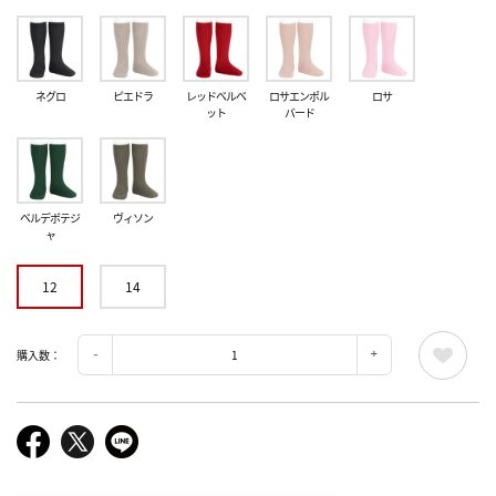
ネグロ
ピエドラ
レッドベルベ
ロサエンポル
ロサ
ット
バード
ベルデボテジ
ヴィソン
ャ
12
14
購入数：