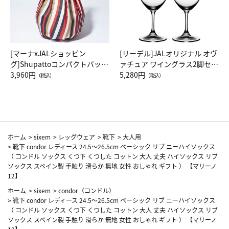
[マーナxJALショッピン
[リーデル]JALオリジナル オヴ
グ]Shupattoコンパクトバッグ
ァチュア ワイングラス2脚セッ
Drop JAL客室乗務員（LC）ス
3,960円
ト（レッドワイン）
5,280円
（税込）
（税込）
カーフ柄
ホーム
>
sixem
>
レッグウェア
>
靴下
>
大人用
>
靴下 condor レディース 24.5～26.5cm ベーシック リブ ニーハイソックス
（ コンドル ソックス くつ下 くつした コットン 大人 丈夫 ハイソックス リブ
ソックス スペイン製 手触り 滑らか 無地 女性 おしゃれ ギフト ） 【マリーノ
12】
ホーム
>
sixem
>
condor（コンドル）
>
靴下 condor レディース 24.5～26.5cm ベーシック リブ ニーハイソックス
（ コンドル ソックス くつ下 くつした コットン 大人 丈夫 ハイソックス リブ
ソックス スペイン製 手触り 滑らか 無地 女性 おしゃれ ギフト ） 【マリーノ