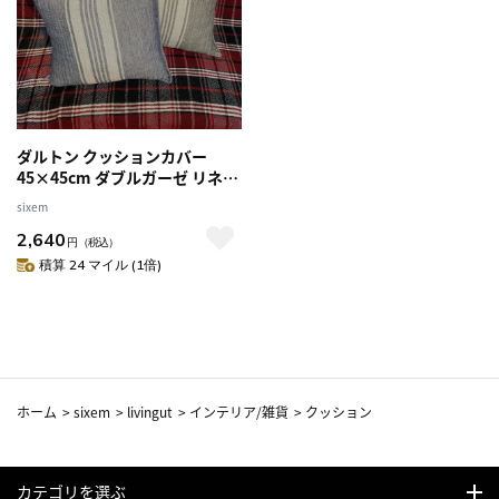
ダルトン クッションカバー
45×45cm ダブルガーゼ リネン
（ クッション カバー ピロー イ
sixem
ンテリア 雑貨 北欧風 麻 45cm
2,640
用 カバーのみ シンプル ファス
円
（税込）
ナー付き ハンドメイド おしゃ
積算 24 マイル (1倍)
れ ） 【 ブルー 】
ホーム
>
sixem
>
livingut
>
インテリア/雑貨
>
クッション
カテゴリを選ぶ