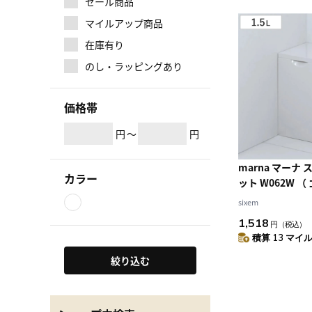
セール商品
マイルアップ商品
在庫有り
のし・ラッピングあり
価格帯
円
～
円
marna マーナ
カラー
ット W062W （
イレ用品 サニタ
sixem
レ用ゴミ箱 ごみ
1,518
円
（税込）
トボックス トイ
積算 13 マイル 
ット サニタリー 
品 ）
絞り込む