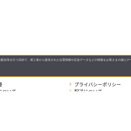
配信等を行う目的で、第三者から提供された位置情報や広告データなどの情報をお客さまの個人デー
要
プライバシーポリシー
について
配送について
セル・返品・交換について
保証・修理について
合わせ先
特商法に基づく表示