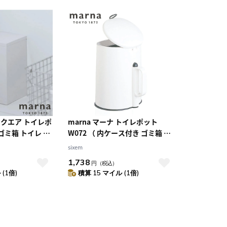
 スクエア トイレポ
marna マーナ トイレポット
 ゴミ箱 トイレ ト
W072 （ 内ケース付き ゴミ箱 ト
リーポット トイ
イレ トイレ用品 サニタリーポッ
sixem
箱 汚物入れ ダス
ト トイレ用ゴミ箱 ごみ箱 汚物入
1,738
円
（税込）
レ用 コーナーポ
れ ダストボックス トイレ用 コー
(1倍)
積算 15 マイル (1倍)
ボックス 収納 用
ナーポット サニタリー ボックス
収納 用品 ）