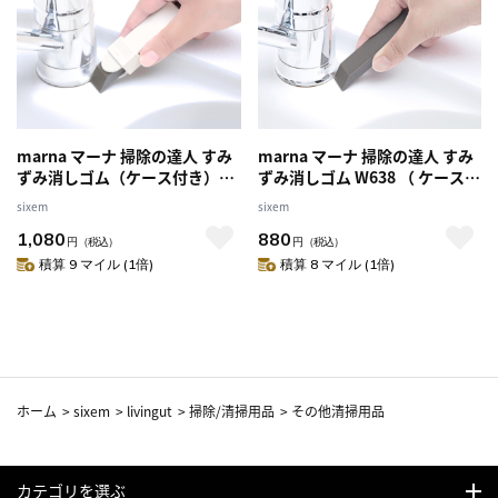
marna マーナ 掃除の達人 すみ
marna マーナ 掃除の達人 すみ
ずみ消しゴム（ケース付き）
ずみ消しゴム W638 （ ケースな
W637 （ ケース付き 隅 角 掃除
し 隅 角 掃除 そうじ ゴム タイル
sixem
sixem
そうじ ゴム タイル お風呂 蛇口
お風呂 蛇口 溝 隙間 汚れ 水アカ
1,080
880
溝 隙間 汚れ 水アカ 黒ズミ よご
黒ズミ よごれ 落とす 落ちる 磨
円
（税込）
円
（税込）
れ 落とす 落ちる 磨く 浴室 コン
く 浴室 コンロ周り お風呂掃除
積算 9 マイル (1倍)
積算 8 マイル (1倍)
ロ周り お風呂掃除 ）
）
ホーム
>
sixem
>
livingut
>
掃除/清掃用品
>
その他清掃用品
カテゴリを選ぶ