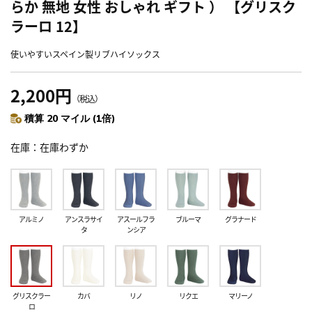
らか 無地 女性 おしゃれ ギフト ） 【グリスク
ラーロ 12】
使いやすいスペイン製リブハイソックス
2,200円
（税込）
積算 20 マイル (1倍)
在庫
在庫わずか
アルミノ
アンスラサイ
アスールフラ
ブルーマ
グラナード
タ
ンシア
グリスクラー
カバ
リノ
リクエ
マリーノ
ロ