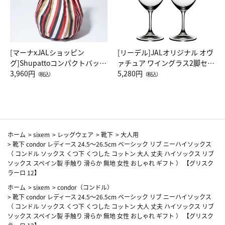
[マーナxJALショッピン
[リーデル]JALオリジナル オヴ
グ]Shupattoコンパクトバッグ
ァチュア ワイングラス2脚セッ
Drop JAL客室乗務員（LC）ス
3,960円
ト（レッドワイン）
5,280円
（税込）
（税込）
カーフ柄
ホーム
>
sixem
>
レッグウェア
>
靴下
>
大人用
>
靴下 condor レディース 24.5～26.5cm ベーシック リブ ニーハイソックス
（ コンドル ソックス くつ下 くつした コットン 大人 丈夫 ハイソックス リブ
ソックス スペイン製 手触り 滑らか 無地 女性 おしゃれ ギフト ） 【グリスク
ラーロ 12】
ホーム
>
sixem
>
condor（コンドル）
>
靴下 condor レディース 24.5～26.5cm ベーシック リブ ニーハイソックス
（ コンドル ソックス くつ下 くつした コットン 大人 丈夫 ハイソックス リブ
ソックス スペイン製 手触り 滑らか 無地 女性 おしゃれ ギフト ） 【グリスク