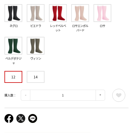
ネグロ
ピエドラ
レッドベルベ
ロサエンポル
ロサ
ット
バード
ベルデボテジ
ヴィソン
ャ
12
14
購入数：