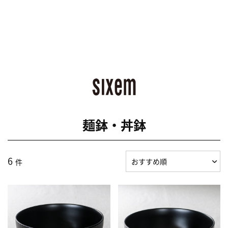
麺鉢・丼鉢
6
件