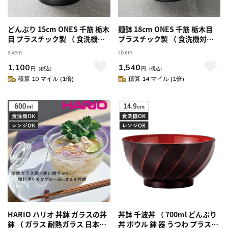
どんぶり 15cm ONES 千筋 栃木
麺鉢 18cm ONES 千筋 栃木目
目 プラスチック製 （ 食洗機対
プラスチック製 （ 食洗機対応
応 電子レンジ対応 椀 深型 鉢 丼
電子レンジ対応 椀 深型 鉢 丼 プ
sixem
sixem
プラスチック 食器 お椀 サラダ
ラスチック 食器 ボウル ラーメ
1,100
1,540
スープ おしゃれ 汁もの 深鉢 う
ン鉢 スープ 深鉢 うつわ 日本製
円
（税込）
円
（税込）
つわ 日本製 単品 1枚 ）
）
積算 10 マイル (1倍)
積算 14 マイル (1倍)
HARIO ハリオ 丼鉢 ガラスの丼
丼鉢 千波丼 （ 700ml どんぶり
鉢 （ ガラス 耐熱ガラス 日本製
丼 ボウル 鉢 器 うつわ プラスチ