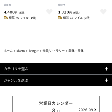
電子レンジ対応 食洗機対応 丼
ック 樹脂 食洗機対応 電子レン
sixem
sixem
物 丼 どんぶり 鉢 器 うつわ ボー
ジ対応 日本製 食器 おしゃれ 木
4,400
1,320
ル ボウル 蓋付き おしゃれ シン
目調 和食器 ）
円
（税込）
円
（税込）
プル ）
積算 40 マイル (1倍)
積算 12 マイル (1倍)
ホーム
>
sixem
>
livingut
>
食器/カトラリー
>
麺鉢・丼鉢
カテゴリを選ぶ
ジャンルを選ぶ
営業日カレンダー
8
2026.09
月