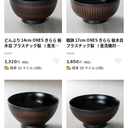
どんぶり 14cm ONES きらら 栃
麺鉢 17cm ONES きらら 栃木目
木目 プラスチック製 （ 食洗機
プラスチック製 （ 食洗機対応
対応 電子レンジ対応 椀 深型 鉢
電子レンジ対応 椀 深型 鉢 ラー
sixem
sixem
丼 プラスチック 食器 お椀 サラ
メン鉢 丼 プラスチック 食器 ボ
1,320
1,650
ダ スープ おしゃれ 汁もの 深鉢
ウル 麺 スープ ラーメン うどん
円
（税込）
円
（税込）
うつわ 日本製 単品 1枚 ）
そば おしゃれ 汁もの 深鉢 うつ
積算 12 マイル (1倍)
積算 15 マイル (1倍)
わ 日本製 単品 1枚 ）