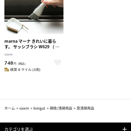
marna マーナ きれいに暮ら
す。 サッシブラシ W629 （ サ
ッシ 掃除 ブラシ 溝 みぞ 窓 レー
sixem
ル 刷毛 窓掃除 シンプル 白 窓そ
748
うじ ぶらし はけ カバー付き ヘ
円
（税込）
ラ へら 窓サッシ 窓まわり ほう
積算 6 マイル (1倍)
き ミニほうき 箒 ホウキ ホワイ
ト ）
ホーム
>
sixem
>
livingut
>
掃除/清掃用品
>
窓清掃用品
カテゴリを選ぶ