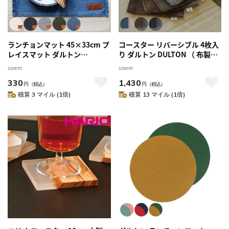
ランチョンマット 45×33cm プ
コースター リバーシブル 4枚入
レイスマット ダルトン
り ダルトン DULTON （ 布製コ
DULTON （ プレースマット コ
ースター ストライプ コットン
sixem
sixem
ットン 生成り おしゃれ ランチ
おしゃれ コップ敷き グラスマ
330
1,430
ョン マット 布 ナチュラル テー
ット 布 テーブルコーディネー
円
（税込）
円
（税込）
ブルコーデ ） 【ナチュラル】
ト ） 【デニム＆ストライプ】
積算 3 マイル (1倍)
積算 13 マイル (1倍)