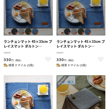
ランチョンマット 45×33cm プ
ランチョンマット 45×33cm プ
レイスマット ダルトン
レイスマット ダルトン
DULTON （ プレースマット コ
DULTON （ プレースマット コ
sixem
sixem
ットン 生成り おしゃれ ランチ
ットン 生成り おしゃれ ランチ
330
330
ョン マット 布 ナチュラル テー
ョン マット 布 ナチュラル テー
円
（税込）
円
（税込）
ブルコーデ ） 【デニム】
ブルコーデ ） 【ヒッコリース
積算 3 マイル (1倍)
積算 3 マイル (1倍)
トライプ】