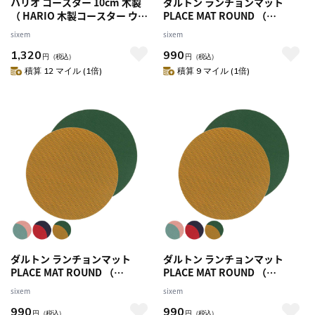
ハリオ コースター 10cm 木製
ダルトン ランチョンマット
（ HARIO 木製コースター ウッ
PLACE MAT ROUND （
ドコースター オリーブウッド
DULTON 直径38cm おしゃれ 円
sixem
sixem
天然木 樹脂 異素材 個性的 シン
形 丸型 丸 洗える ラウンド リバ
1,320
990
プル テーブルコーデ おしゃれ
ーシブル 両面 プレイスマット
円
（税込）
円
（税込）
）
ランチマット テーブルウェア
積算 12 マイル (1倍)
積算 9 マイル (1倍)
インテリア キッチン用品 ）
【グリーン×ピンク】
ダルトン ランチョンマット
ダルトン ランチョンマット
PLACE MAT ROUND （
PLACE MAT ROUND （
DULTON 直径38cm おしゃれ 円
DULTON 直径38cm おしゃれ 円
sixem
sixem
形 丸型 丸 洗える ラウンド リバ
形 丸型 丸 洗える ラウンド リバ
990
990
ーシブル 両面 プレイスマット
ーシブル 両面 プレイスマット
円
（税込）
円
（税込）