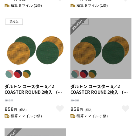
ランチマット テーブルウェア
ランチマット テーブルウェア
積算 9 マイル (1倍)
積算 9 マイル (1倍)
インテリア キッチン用品 ）
インテリア キッチン用品 ）
【レッド×ブルー】
【イエロー×グリーン】
ダルトン コースター S／2
ダルトン コースター S／2
COASTER ROUND 2枚入 （
COASTER ROUND 2枚入 （
DULTON 直径10cm おしゃれ 円
DULTON 直径10cm おしゃれ 円
sixem
sixem
形 丸型 丸 洗える 茶托 茶たく お
形 丸型 丸 洗える 茶托 茶たく お
858
858
茶用品 ラウンド リバーシブル
茶用品 ラウンド リバーシブル
円
（税込）
円
（税込）
かわいい インテリア テーブル
かわいい インテリア テーブル
積算 7 マイル (1倍)
積算 7 マイル (1倍)
ウェア キッチン雑貨 キッチン
ウェア キッチン雑貨 キッチン
用品 ） 【グリーン×ピンク】
用品 ） 【イエロー×グリー
ン】