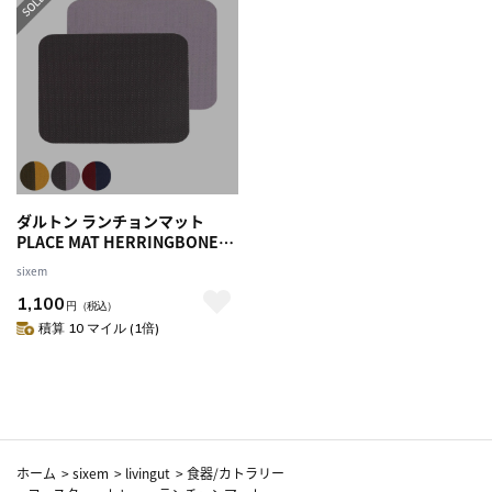
ダルトン ランチョンマット
PLACE MAT HERRINGBONE
SQ （ DULTON 48×35cm おし
sixem
ゃれ 角型 角 四角 洗える レクタ
1,100
ングル リバーシブル 両面 プレ
円
（税込）
イスマット ランチマット テー
積算 10 マイル (1倍)
ブルウェア インテリア キッチ
ン用品 ） 【グレー×パープ
ル】
ホーム
>
sixem
>
livingut
>
食器/カトラリー