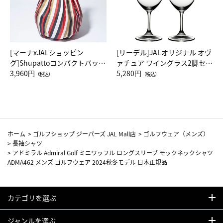
[マーナxJALショッピン
[リーデル]JALオリジナル オヴ
グ]Shupattoコンパクトバッグ
ァチュア ワイングラス2脚セッ
Drop JAL客室乗務員（LC）ス
3,960円
ト（レッドワイン）
5,280円
（税込）
（税込）
カーフ柄
ホーム
>
ゴルフショップ ジーパーズ JAL Mall店
>
ゴルフウェア（メンズ）
>
長袖シャツ
>
アドミラル Admiral Golf ミニワッフル ロングスリーブ モックネックシャツ
ADMA462 メンズ ゴルフウェア 2024秋冬モデル 日本正規品
カテゴリを選ぶ
ジャンルを選ぶ