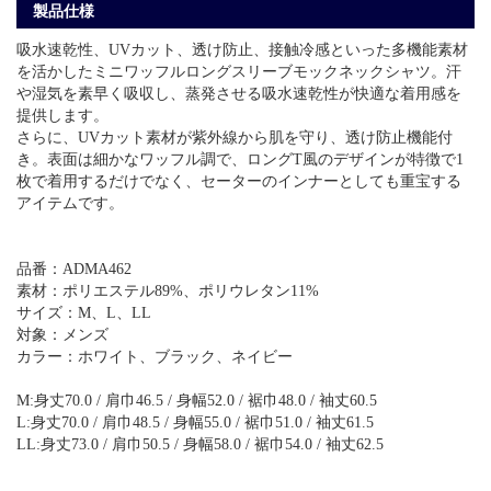
製品仕様
吸水速乾性、UVカット、透け防止、接触冷感といった多機能素材
を活かしたミニワッフルロングスリーブモックネックシャツ。汗
や湿気を素早く吸収し、蒸発させる吸水速乾性が快適な着用感を
提供します。
さらに、UVカット素材が紫外線から肌を守り、透け防止機能付
き。表面は細かなワッフル調で、ロングT風のデザインが特徴で1
枚で着用するだけでなく、セーターのインナーとしても重宝する
アイテムです。
品番：ADMA462
素材：ポリエステル89%、ポリウレタン11%
サイズ：M、L、LL
対象：メンズ
カラー：ホワイト、ブラック、ネイビー
M:身丈70.0 / 肩巾46.5 / 身幅52.0 / 裾巾48.0 / 袖丈60.5
L:身丈70.0 / 肩巾48.5 / 身幅55.0 / 裾巾51.0 / 袖丈61.5
LL:身丈73.0 / 肩巾50.5 / 身幅58.0 / 裾巾54.0 / 袖丈62.5