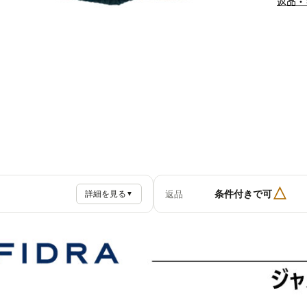
返品・
△
条件付きで可
返品
詳細を見る
▼