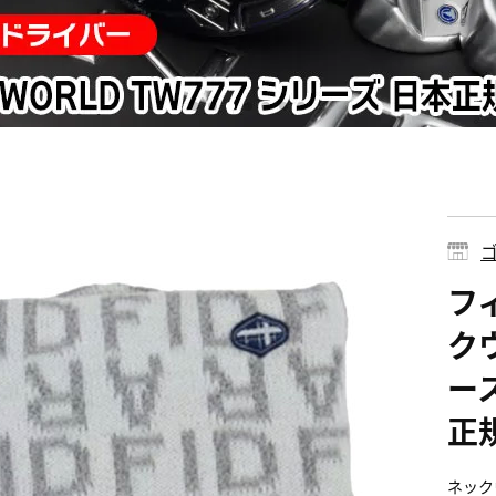
ゴ
フ
クウ
ース
正
ネック