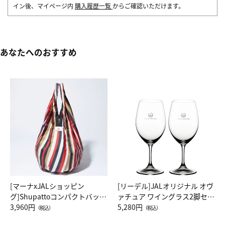
イン後、マイページ内
購入履歴一覧
からご確認いただけます。
あなたへのおすすめ
[マーナxJALショッピン
[リーデル]JALオリジナル オヴ
グ]Shupattoコンパクトバッグ
ァチュア ワイングラス2脚セッ
Drop JAL客室乗務員（LC）ス
3,960円
ト（レッドワイン）
5,280円
（税込）
（税込）
カーフ柄