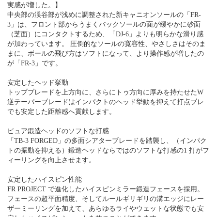
実感が増した。】
中央部の渓谷部が浅めに調整された新キャニオンソールの「FR-
3」は、フロント部からうまくバックソールの面が緩やかに砂面
（芝面）にコンタクトするため、「DJ-6」よりも明らかな滑り感
が加わっています。 圧倒的なソールの寛容性、やさしさはそのま
まに、ボールの飛び方はソフトになって、より操作感が増したの
が「FR-3」です。
安定したヘッド挙動
トップブレードを上方向に、さらにトゥ方向に厚みを持たせたW
逆テーパーブレードはインパクトのヘッド挙動を抑えて打点ブレ
でも安定した距離感へ貢献します。
ピュア鍛造ヘッドのソフトな打感
「TB-3 FORGED」の多面シアターブレードを踏襲し、（インパク
トの振動を抑える）鍛造ヘッドならではのソフトな打感の1 打がフ
ィーリングを向上させます。
安定したハイスピン性能
FR PROJECT で進化したハイスピンミラー鍛造フェースを採用。
フェースの超平面精度、そしてルールギリギリの溝エッジにレー
ザーミーリングを加えて、あらゆるライやウェットな状態でも安