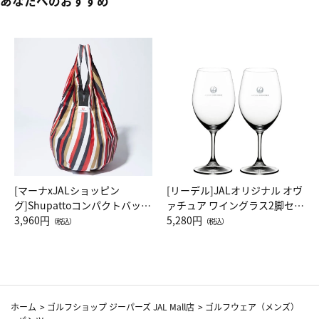
あなたへのおすすめ
[マーナxJALショッピン
[リーデル]JALオリジナル オヴ
グ]Shupattoコンパクトバッグ
ァチュア ワイングラス2脚セッ
Drop JAL客室乗務員（LC）ス
3,960円
ト（レッドワイン）
5,280円
（税込）
（税込）
カーフ柄
ホーム
>
ゴルフショップ ジーパーズ JAL Mall店
>
ゴルフウェア（メンズ）