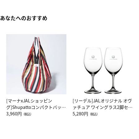
あなたへのおすすめ
[マーナxJALショッピン
[リーデル]JALオリジナル オヴ
グ]Shupattoコンパクトバッグ
ァチュア ワイングラス2脚セッ
Drop JAL客室乗務員（LC）ス
3,960円
ト（レッドワイン）
5,280円
（税込）
（税込）
カーフ柄