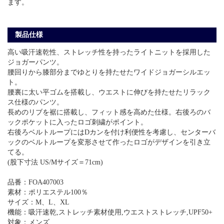
ます。
製品仕様
高い吸汗速乾性、ストレッチ性を持ったライトニットを採用した
ジョガーパンツ。
腰回りから膝部分までゆとりを持たせたワイドジョガーシルエッ
ト。
腰裏に太い平ゴムを搭載し、ウエストに伸びを持たせたリラック
ス仕様のパンツ。
長めのリブを裾に搭載し、フィット感を高めた仕様。右後ろのバ
ックポケットに入ったロゴ刺繍がポイント。
右後ろベルトループにはDカンを付け利便性を考慮し、センターバ
ックのベルトループを変形させて作ったロゴがデザインを引き立
てる。
(股下寸法 US/Mサイズ＝71cm)
品番：FOA407003
素材：ポリエステル100％
サイズ：M、L、XL
機能：吸汗速乾,ストレッチ素材使用,ウエストストレッチ,UPF50+
対象：メンズ