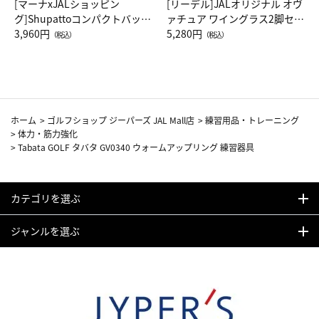
[マーナxJALショッピン
[リーデル]JALオリジナル オヴ
グ]Shupattoコンパクトバッグ
ァチュア ワイングラス2脚セッ
Drop JAL客室乗務員（LC）ス
3,960円
ト（レッドワイン）
5,280円
（税込）
（税込）
カーフ柄
ホーム
>
ゴルフショップ ジーパーズ JAL Mall店
>
練習用品・トレーニング
>
体力・筋力強化
>
Tabata GOLF タバタ GV0340 ウォームアップリング 練習器具
カテゴリを選ぶ
ジャンルを選ぶ