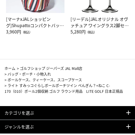
[マーナxJALショッピン
[リーデル]JALオリジナル オヴ
グ]Shupattoコンパクトバッグ
ァチュア ワイングラス2脚セッ
Drop JAL客室乗務員（LC）ス
3,960円
ト（レッドワイン）
5,280円
（税込）
（税込）
カーフ柄
ホーム
>
ゴルフショップ ジーパーズ JAL Mall店
>
バッグ・ポーチ・小物入れ
>
ボールケース、ティーケース、スコープケース
>
ライト すみっコぐらしボールポーチツイン ぺんぎん？+ねこ C-
170（010）ボール2個収納 ゴルフ ラウンド用品 LITE GOLF 日本正規品
カテゴリを選ぶ
ジャンルを選ぶ