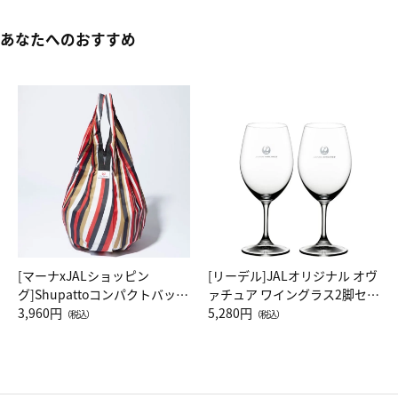
あなたへのおすすめ
[マーナxJALショッピン
[リーデル]JALオリジナル オヴ
グ]Shupattoコンパクトバッグ
ァチュア ワイングラス2脚セッ
Drop JAL客室乗務員（LC）ス
3,960円
ト（レッドワイン）
5,280円
（税込）
（税込）
カーフ柄