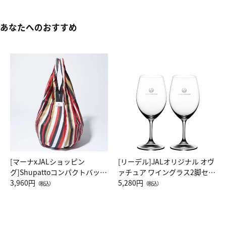
あなたへのおすすめ
[マーナxJALショッピン
[リーデル]JALオリジナル オヴ
グ]Shupattoコンパクトバッグ
ァチュア ワイングラス2脚セッ
Drop JAL客室乗務員（LC）ス
3,960円
ト（レッドワイン）
5,280円
（税込）
（税込）
カーフ柄