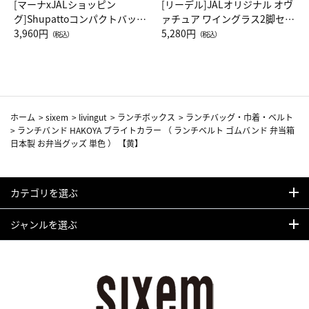
[マーナxJALショッピン
[リーデル]JALオリジナル オヴ
グ]Shupattoコンパクトバッグ
ァチュア ワイングラス2脚セッ
Drop JAL客室乗務員（LC）ス
3,960円
ト（レッドワイン）
5,280円
（税込）
（税込）
カーフ柄
ホーム
>
sixem
>
livingut
>
ランチボックス
>
ランチバッグ・巾着・ベルト
>
ランチバンド HAKOYA ブライトカラー （ ランチベルト ゴムバンド 弁当箱
日本製 お弁当グッズ 単色 ） 【黄】
カテゴリを選ぶ
ジャンルを選ぶ