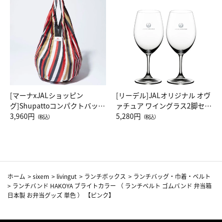
[マーナxJALショッピン
[リーデル]JALオリジナル オヴ
グ]Shupattoコンパクトバッグ
ァチュア ワイングラス2脚セッ
Drop JAL客室乗務員（LC）ス
3,960円
ト（レッドワイン）
5,280円
（税込）
（税込）
カーフ柄
ホーム
>
sixem
>
livingut
>
ランチボックス
>
ランチバッグ・巾着・ベルト
>
ランチバンド HAKOYA ブライトカラー （ ランチベルト ゴムバンド 弁当箱
日本製 お弁当グッズ 単色 ） 【ピンク】