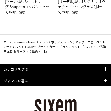
[マーナxJALショッピン
[リーデル]JALオリジナル オヴ
グ]Shupattoコンパクトバッグ
ァチュア ワイングラス2脚セッ
Drop JAL客室乗務員（LC）ス
3,960円
ト（レッドワイン）
5,280円
（税込）
（税込）
カーフ柄
ホーム
>
sixem
>
livingut
>
ランチボックス
>
ランチバッグ・巾着・ベルト
>
ランチバンド HAKOYA ブライトカラー （ ランチベルト ゴムバンド 弁当箱
日本製 お弁当グッズ 単色 ） 【赤】
カテゴリを選ぶ
ジャンルを選ぶ