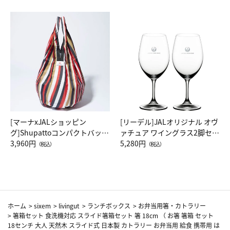
[マーナxJALショッピン
[リーデル]JALオリジナル オヴ
グ]Shupattoコンパクトバッグ
ァチュア ワイングラス2脚セッ
Drop JAL客室乗務員（LC）ス
3,960円
ト（レッドワイン）
5,280円
（税込）
（税込）
カーフ柄
ホーム
>
sixem
>
livingut
>
ランチボックス
>
お弁当用箸・カトラリー
>
箸箱セット 食洗機対応 スライド箸箱セット 箸 18cm （ お箸 箸箱 セット
18センチ 大人 天然木 スライド式 日本製 カトラリー お弁当用 給食 携帯用 は