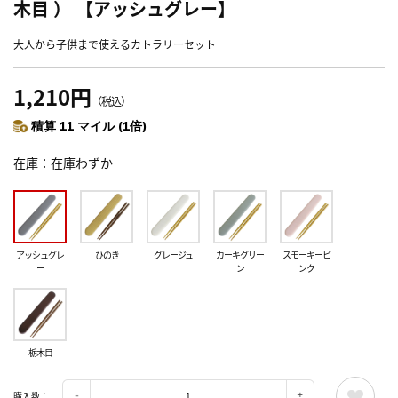
木目 ） 【アッシュグレー】
大人から子供まで使えるカトラリーセット
1,210円
（税込）
積算 11 マイル (1倍)
在庫
在庫わずか
アッシュグレ
ひのき
グレージュ
カーキグリー
スモーキーピ
ー
ン
ンク
栃木目
購入数：