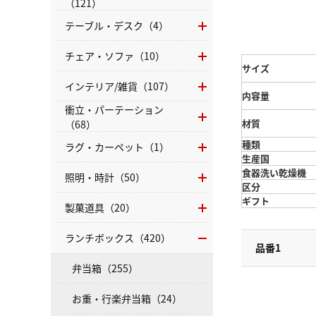
（121）
テーブル・デスク（4）
チェア・ソファ（10）
サイズ
インテリア/雑貨（107）
内容量
衝立・パーテーション
材質
（68）
種類
ラグ・カーペット（1）
生産国
食器洗い乾燥機
照明・時計（50）
区分
ギフト
製菓道具（20）
ランチボックス（420）
品番1
弁当箱（255）
お重・行楽弁当箱（24）