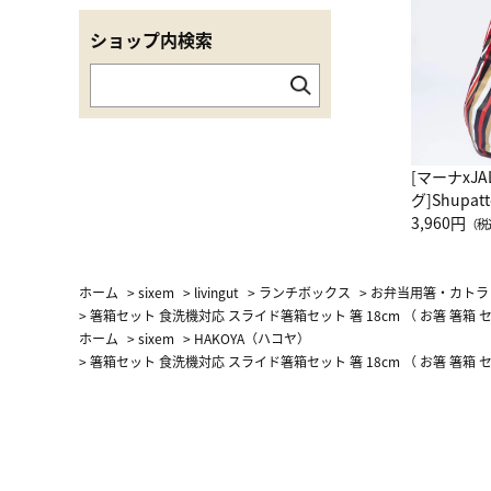
ショップ内検索
[マーナxJ
グ]Shup
グ Drop 
3,960円
（税
（LC）ス
ホーム
>
sixem
>
livingut
>
ランチボックス
>
お弁当用箸・カトラ
>
箸箱セット 食洗機対応 スライド箸箱セット 箸 18cm （ お箸 箸箱 
ホーム
>
sixem
>
HAKOYA（ハコヤ）
>
箸箱セット 食洗機対応 スライド箸箱セット 箸 18cm （ お箸 箸箱 