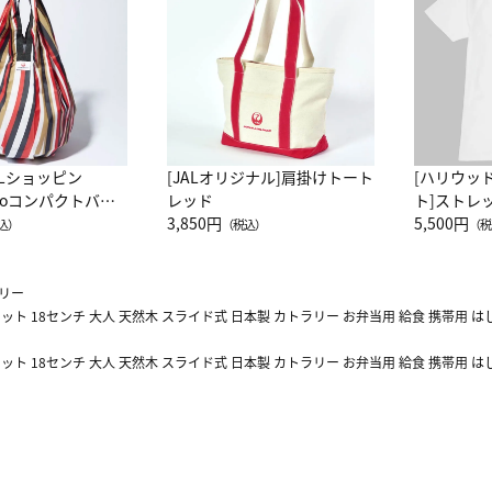
ALショッピン
[JALオリジナル]肩掛けトート
[ハリウッ
attoコンパクトバッ
レッド
ト]ストレ
JAL客室乗務員
3,850円
ーネック別
5,500円
込）
（税込）
（税
カーフ柄
リー
セット 18センチ 大人 天然木 スライド式 日本製 カトラリー お弁当用 給食 携帯用 
セット 18センチ 大人 天然木 スライド式 日本製 カトラリー お弁当用 給食 携帯用 