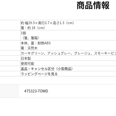
商品情報
約 幅19.5×奥行2.7×高さ1.3（cm）
箸：約 18（cm）
1個
（箸、箸箱）
本体、蓋：耐熱ABS
箸：天然木
カーキグリーン、アッシュグレー、グレージュ、スモーキーピ
日本製
使用可能
返品・キャンセル区分（小型商品）
ラッピングページを見る
475323-TOWD