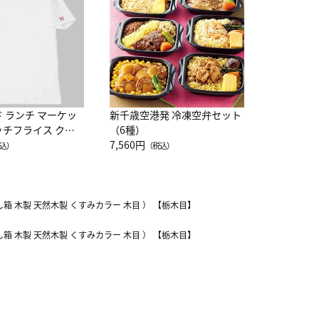
10,800円
（
ド ランチ マーケッ
新千歳空港発 冷凍空弁セット
ッチフライス クル
（6種）
注半袖Ｔシャツ
7,560円
込）
（税込）
はし箱 木製 天然木製 くすみカラー 木目 ） 【栃木目】
はし箱 木製 天然木製 くすみカラー 木目 ） 【栃木目】