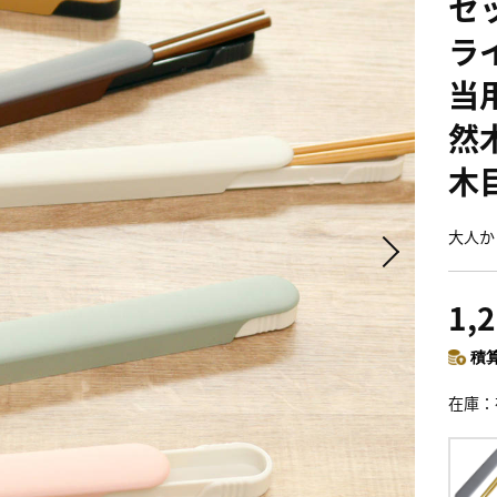
セッ
ラ
当用
然
木
大人か
1,
積算
在庫