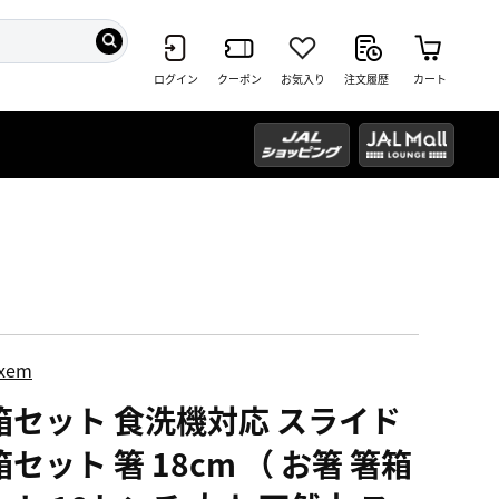
ログイン
クーポン
お気入り
注文履歴
カート
ixem
箱セット 食洗機対応 スライド
セット 箸 18cm （ お箸 箸箱