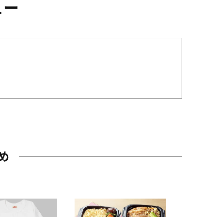
ュー
め
JAL特製
レー 200