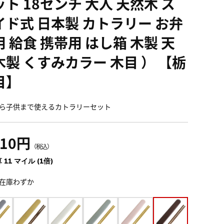
ト 18センチ 大人 天然木 ス
イド式 日本製 カトラリー お弁
 給食 携帯用 はし箱 木製 天
木製 くすみカラー 木目 ） 【栃
目】
ら子供まで使えるカトラリーセット
210円
（税込）
 11 マイル (1倍)
在庫わずか