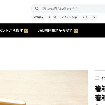
#お中元
#日傘
#ワイン福袋
#リュック
ベントから探す
JAL関連商品から探す
s
箸
箸箱