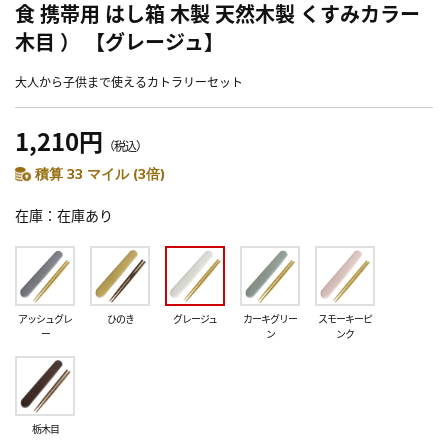
食 携帯用 はし箱 木製 天然木製 くすみカラー
木目 ） 【グレージュ】
大人から子供まで使えるカトラリーセット
1,210円
（税込）
積算 33 マイル (3倍)
在庫
在庫あり
アッシュグレ
ひのき
グレージュ
カーキグリー
スモーキーピ
ー
ン
ンク
栃木目