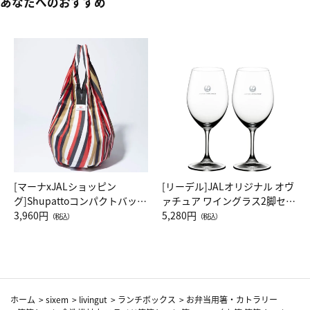
あなたへのおすすめ
[マーナxJALショッピン
[リーデル]JALオリジナル オヴ
グ]Shupattoコンパクトバッグ
ァチュア ワイングラス2脚セッ
Drop JAL客室乗務員（LC）ス
3,960円
ト（レッドワイン）
5,280円
（税込）
（税込）
カーフ柄
ホーム
>
sixem
>
livingut
>
ランチボックス
>
お弁当用箸・カトラリー