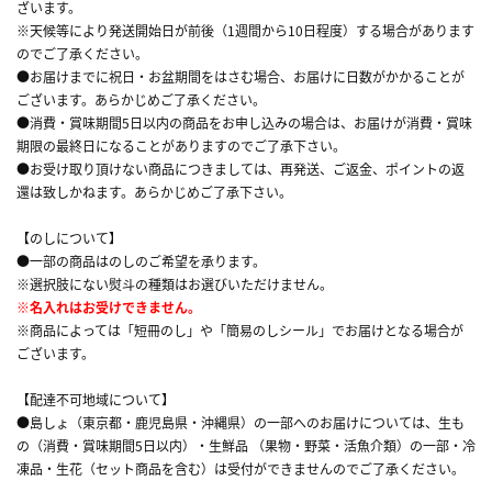
ざいます。
※天候等により発送開始日が前後（1週間から10日程度）する場合があります
のでご了承ください。
●お届けまでに祝日・お盆期間をはさむ場合、お届けに日数がかかることが
ございます。あらかじめご了承ください。
●消費・賞味期間5日以内の商品をお申し込みの場合は、お届けが消費・賞味
期限の最終日になることがありますのでご了承下さい。
●お受け取り頂けない商品につきましては、再発送、ご返金、ポイントの返
還は致しかねます。あらかじめご了承下さい。
【のしについて】
●一部の商品はのしのご希望を承ります。
※選択肢にない熨斗の種類はお選びいただけません。
※名入れはお受けできません。
※商品によっては「短冊のし」や「簡易のしシール」でお届けとなる場合が
ございます。
【配達不可地域について】
●島しょ（東京都・鹿児島県・沖縄県）の一部へのお届けについては、生も
の（消費・賞味期間5日以内）・生鮮品 （果物・野菜・活魚介類）の一部・冷
凍品・生花（セット商品を含む）は受付ができませんのでご了承ください。