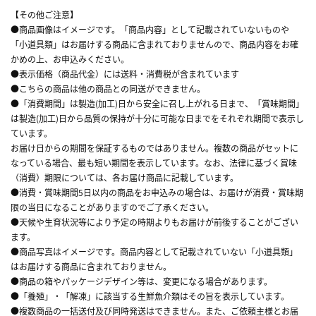
【その他ご注意】
●商品画像はイメージです。「商品内容」として記載されていないものや
「小道具類」はお届けする商品に含まれておりませんので、商品内容をお確
かめの上、お申込みください。
●表示価格（商品代金）には送料・消費税が含まれています
●こちらの商品は他の商品との同送ができません。
●「消費期間」は製造(加工)日から安全に召し上がれる日まで、「賞味期間」
は製造(加工)日から品質の保持が十分に可能な日までをそれぞれ期間で表示し
ています。
お届け日からの期間を保証するものではありません。複数の商品がセットに
なっている場合、最も短い期間を表示しています。なお、法律に基づく賞味
（消費）期限については、各お届け商品に記載しています。
●消費・賞味期間5日以内の商品をお申込みの場合は、お届けが消費・賞味期
限の当日になることがありますのでご了承ください。
●天候や生育状況等により予定の時期よりもお届けが前後することがござい
ます。
●商品写真はイメージです。商品内容として記載されていない「小道具類」
はお届けする商品に含まれておりません。
●商品の箱やパッケージデザイン等は、変更になる場合があります。
●「養殖」・「解凍」に該当する生鮮魚介類はその旨を表示しています。
●複数商品の一括送付及び同時発送はできません。また、ご依頼主様とお届