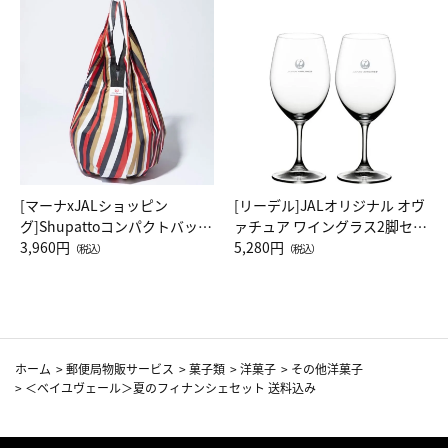
[マーナxJALショッピン
[リーデル]JALオリジナル オヴ
グ]Shupattoコンパクトバッグ
ァチュア ワイングラス2脚セッ
Drop JAL客室乗務員（LC）ス
3,960円
ト（レッドワイン）
5,280円
（税込）
（税込）
カーフ柄
ホーム
>
郵便局物販サービス
>
菓子類
>
洋菓子
>
その他洋菓子
>
＜ベイユヴェール＞夏のフィナンシェセット 送料込み