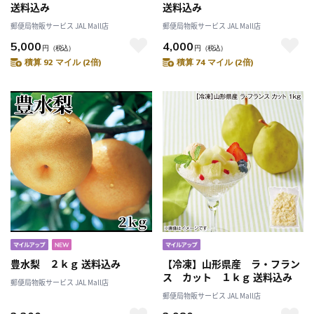
送料込み
送料込み
郵便局物販サービス JAL Mall店
郵便局物販サービス JAL Mall店
5,000
4,000
円
（税込）
円
（税込）
積算 92 マイル (2倍)
積算 74 マイル (2倍)
豊水梨 ２ｋｇ 送料込み
【冷凍】山形県産 ラ・フラン
ス カット １ｋｇ 送料込み
郵便局物販サービス JAL Mall店
郵便局物販サービス JAL Mall店