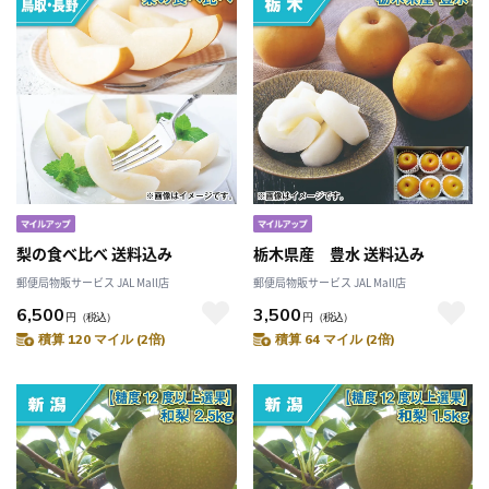
梨の食べ比べ 送料込み
栃木県産 豊水 送料込み
郵便局物販サービス JAL Mall店
郵便局物販サービス JAL Mall店
6,500
3,500
円
（税込）
円
（税込）
積算 120 マイル (2倍)
積算 64 マイル (2倍)