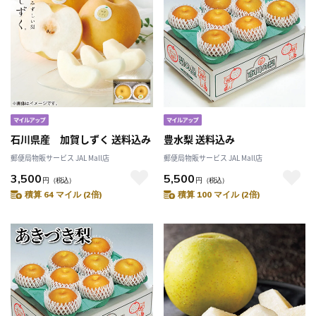
石川県産 加賀しずく 送料込み
豊水梨 送料込み
郵便局物販サービス JAL Mall店
郵便局物販サービス JAL Mall店
3,500
5,500
円
（税込）
円
（税込）
積算 64 マイル (2倍)
積算 100 マイル (2倍)