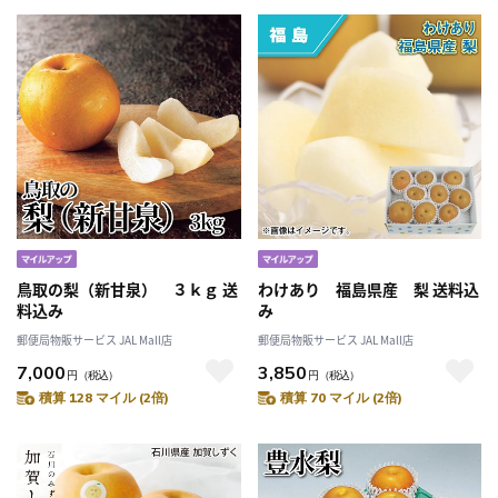
鳥取の梨（新甘泉） ３ｋｇ 送
わけあり 福島県産 梨 送料込
料込み
み
郵便局物販サービス JAL Mall店
郵便局物販サービス JAL Mall店
7,000
3,850
円
（税込）
円
（税込）
積算 128 マイル (2倍)
積算 70 マイル (2倍)