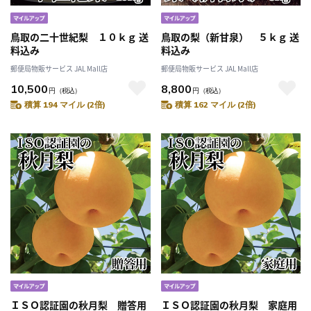
鳥取の二十世紀梨 １０ｋｇ 送
鳥取の梨（新甘泉） ５ｋｇ 送
料込み
料込み
郵便局物販サービス JAL Mall店
郵便局物販サービス JAL Mall店
10,500
8,800
円
（税込）
円
（税込）
積算 194 マイル (2倍)
積算 162 マイル (2倍)
ＩＳＯ認証園の秋月梨 贈答用
ＩＳＯ認証園の秋月梨 家庭用