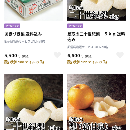
あきづき梨 送料込み
鳥取の二十世紀梨 ５ｋｇ 送料
込み
郵便局物販サービス JAL Mall店
郵便局物販サービス JAL Mall店
5,500
6,600
円
（税込）
円
（税込）
積算 100 マイル (2倍)
積算 122 マイル (2倍)