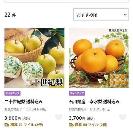
22
件
二十世紀梨 送料込み
石川県産 幸水梨 送料込み
郵便局物販サービス JAL Mall店
郵便局物販サービス JAL Mall店
3,900
3,700
円
（税込）
円
（税込）
積算 72 マイル (2倍)
積算 68 マイル (2倍)