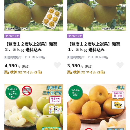
【糖度１２度以上選果】和梨
【糖度１２度以上選果】和梨
２．５ｋｇ 送料込み
１．５ｋｇ 送料込み
郵便局物販サービス JAL Mall店
郵便局物販サービス JAL Mall店
4,980
3,980
円
（税込）
円
（税込）
積算 92 マイル (2倍)
積算 72 マイル (2倍)