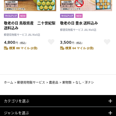
敬老の日 鳥取県産 二十世紀梨
敬老の日 豊水 送料込み
送料込み
郵便局物販サービス JAL Mall店
郵便局物販サービス JAL Mall店
4,800
3,500
円
（税込）
円
（税込）
積算 88 マイル (2倍)
積算 64 マイル (2倍)
ホーム
>
郵便局物販サービス
>
農産品
>
果物類
>
なし・洋ナシ
カテゴリを選ぶ
ジャンルを選ぶ