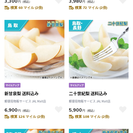
3,300
3,980
円
（税込）
円
（税込）
積算 60 マイル (2倍)
積算 72 マイル (2倍)
新甘泉梨 送料込み
二十世紀梨 送料込み
郵便局物販サービス JAL Mall店
郵便局物販サービス JAL Mall店
6,900
5,900
円
（税込）
円
（税込）
積算 126 マイル (2倍)
積算 108 マイル (2倍)