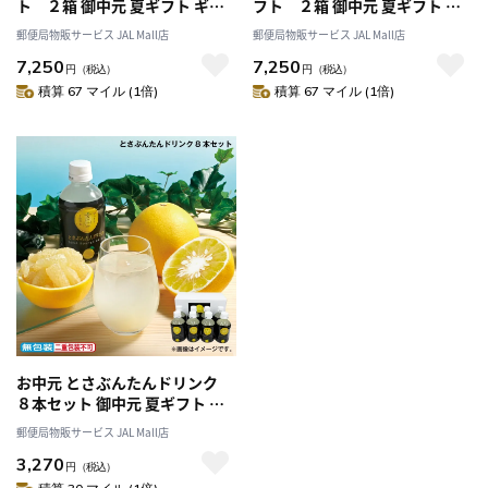
ト ２箱 御中元 夏ギフト ギフ
フト ２箱 御中元 夏ギフト ギ
ト 贈答 送料込み
フト 贈答 送料込み
郵便局物販サービス JAL Mall店
郵便局物販サービス JAL Mall店
7,250
7,250
円
（税込）
円
（税込）
積算 67 マイル (1倍)
積算 67 マイル (1倍)
お中元 とさぶんたんドリンク
８本セット 御中元 夏ギフト ギ
フト 贈答 プレゼント 送料込み
郵便局物販サービス JAL Mall店
3,270
円
（税込）