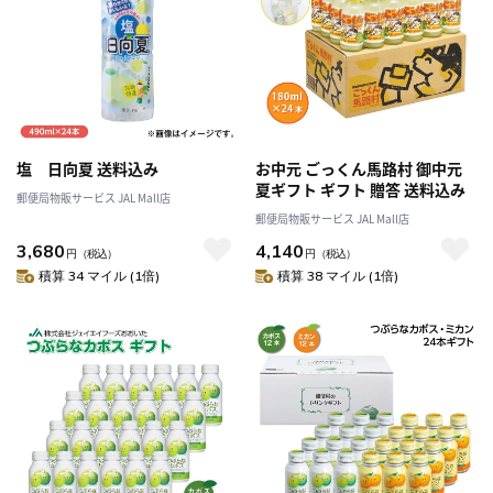
塩 日向夏 送料込み
お中元 ごっくん馬路村 御中元
夏ギフト ギフト 贈答 送料込み
郵便局物販サービス JAL Mall店
郵便局物販サービス JAL Mall店
3,680
4,140
円
（税込）
円
（税込）
積算 34 マイル (1倍)
積算 38 マイル (1倍)