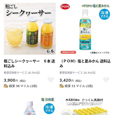
粗ごしシークヮーサー ６本 送
〈ＰＯＭ〉塩と夏みかん 送料込
料込み
み
郵便局物販サービス JAL Mall店
郵便局物販サービス JAL Mall店
3,900
3,420
円
（税込）
円
（税込）
積算 36 マイル (1倍)
積算 31 マイル (1倍)