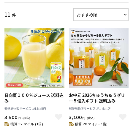
11
件
日向夏１００％ジュース 送料込
お中元 2026ちゅうちゅうゼリ
み
ー５個入ギフト 送料込み
郵便局物販サービス JAL Mall店
郵便局物販サービス JAL Mall店
3,500
3,100
円
（税込）
円
（税込）
積算 32 マイル (1倍)
積算 28 マイル (1倍)