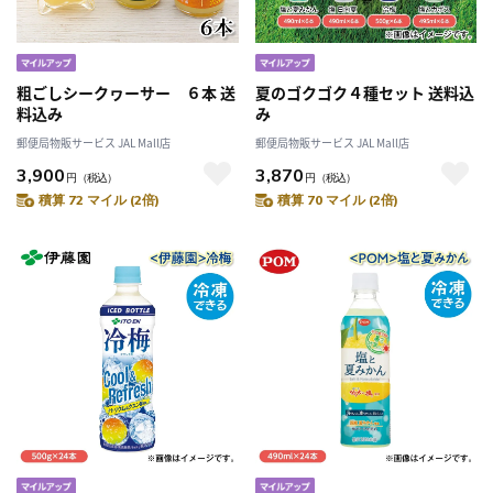
粗ごしシークヮーサー ６本 送
夏のゴクゴク４種セット 送料込
料込み
み
郵便局物販サービス JAL Mall店
郵便局物販サービス JAL Mall店
3,900
3,870
円
（税込）
円
（税込）
積算 72 マイル (2倍)
積算 70 マイル (2倍)