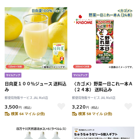
日向夏１００％ジュース 送料込
〈カゴメ〉野菜一日これ一本Ａ
み
（２４本） 送料込み
郵便局物販サービス JAL Mall店
郵便局物販サービス JAL Mall店
3,500
3,220
円
（税込）
円
（税込）
積算 64 マイル (2倍)
積算 58 マイル (2倍)