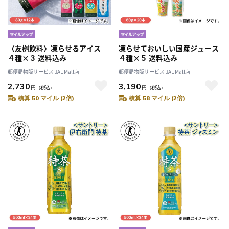
〈友桝飲料〉凍らせるアイス
凍らせておいしい国産ジュース
４種×３ 送料込み
４種×５ 送料込み
郵便局物販サービス JAL Mall店
郵便局物販サービス JAL Mall店
2,730
3,190
円
（税込）
円
（税込）
積算 50 マイル (2倍)
積算 58 マイル (2倍)