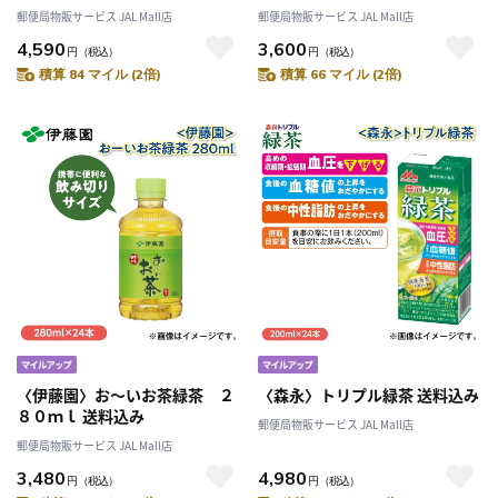
郵便局物販サービス JAL Mall店
郵便局物販サービス JAL Mall店
4,590
3,600
円
（税込）
円
（税込）
積算 84 マイル (2倍)
積算 66 マイル (2倍)
〈伊藤園〉お～いお茶緑茶 ２
〈森永〉トリプル緑茶 送料込み
８０ｍｌ 送料込み
郵便局物販サービス JAL Mall店
郵便局物販サービス JAL Mall店
3,480
4,980
円
（税込）
円
（税込）