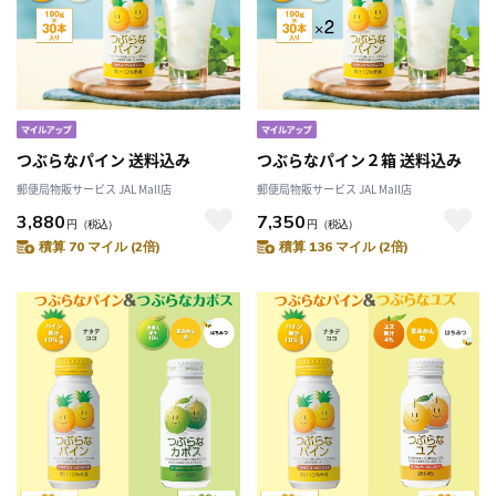
つぶらなパイン 送料込み
つぶらなパイン２箱 送料込み
郵便局物販サービス JAL Mall店
郵便局物販サービス JAL Mall店
3,880
7,350
円
（税込）
円
（税込）
積算 70 マイル (2倍)
積算 136 マイル (2倍)