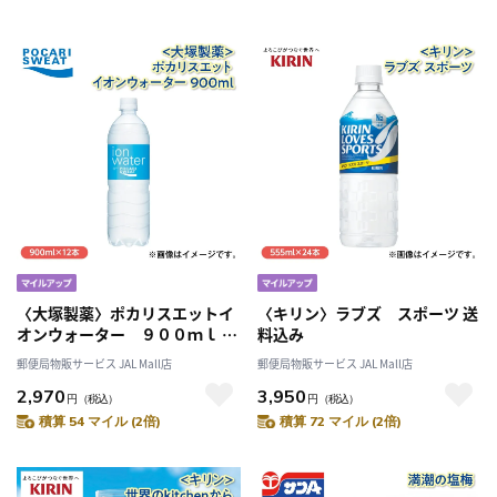
〈大塚製薬〉ポカリスエットイ
〈キリン〉ラブズ スポーツ 送
オンウォーター ９００ｍｌ 送
料込み
料込み
郵便局物販サービス JAL Mall店
郵便局物販サービス JAL Mall店
2,970
3,950
円
（税込）
円
（税込）
積算 54 マイル (2倍)
積算 72 マイル (2倍)