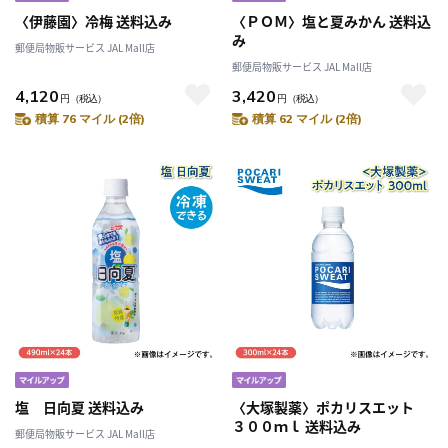
〈伊藤園〉冷梅 送料込み
〈ＰＯＭ〉塩と夏みかん 送料込
み
郵便局物販サービス JAL Mall店
郵便局物販サービス JAL Mall店
4,120
3,420
円
（税込）
円
（税込）
積算 76 マイル (2倍)
積算 62 マイル (2倍)
塩 日向夏 送料込み
〈大塚製薬〉ポカリスエット
３００ｍｌ 送料込み
郵便局物販サービス JAL Mall店