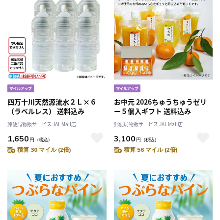
四万十川天然源流水２Ｌ×６
お中元 2026ちゅうちゅうゼリ
（ラベルレス） 送料込み
ー５個入ギフト 送料込み
郵便局物販サービス JAL Mall店
郵便局物販サービス JAL Mall店
1,650
3,100
円
（税込）
円
（税込）
積算 30 マイル (2倍)
積算 56 マイル (2倍)