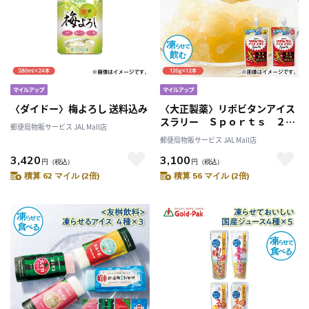
〈ダイドー〉梅よろし 送料込み
〈大正製薬〉リポビタンアイス
スラリー Ｓｐｏｒｔｓ ２種
郵便局物販サービス JAL Mall店
送料込み
郵便局物販サービス JAL Mall店
3,420
3,100
円
（税込）
円
（税込）
積算 62 マイル (2倍)
積算 56 マイル (2倍)