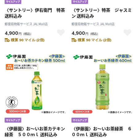
〈サントリー〉伊右衛門 特茶
〈サントリー〉特茶 ジャスミ
送料込み
ン 送料込み
郵便局物販サービス JAL Mall店
郵便局物販サービス JAL Mall店
4,900
4,900
円
（税込）
円
（税込）
積算 90 マイル (2倍)
積算 90 マイル (2倍)
〈伊藤園〉お～いお茶カテキン
〈伊藤園〉お～いお茶緑茶 ６
緑茶 ５００ｍｌ 送料込み
００ｍｌ 送料込み