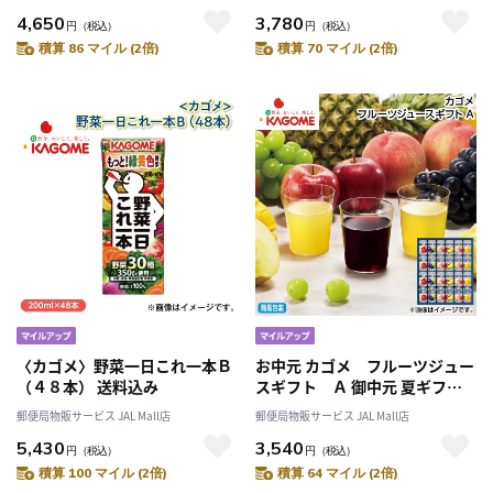
4,650
3,780
円
（税込）
円
（税込）
積算 86 マイル (2倍)
積算 70 マイル (2倍)
〈カゴメ〉野菜一日これ一本Ｂ
お中元 カゴメ フルーツジュー
（４８本） 送料込み
スギフト Ａ 御中元 夏ギフト
ギフト 贈答 送料込み
郵便局物販サービス JAL Mall店
郵便局物販サービス JAL Mall店
5,430
3,540
円
（税込）
円
（税込）
積算 100 マイル (2倍)
積算 64 マイル (2倍)