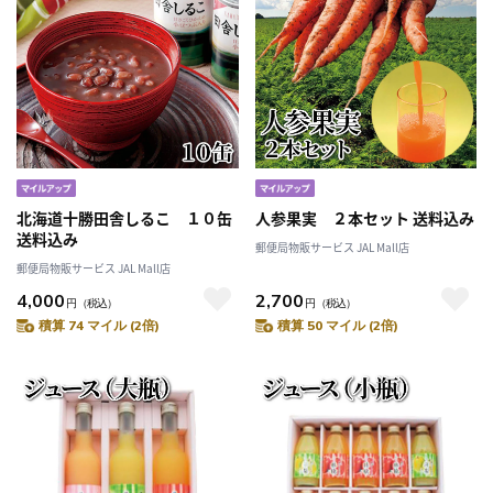
北海道十勝田舎しるこ １０缶
人参果実 ２本セット 送料込み
送料込み
郵便局物販サービス JAL Mall店
郵便局物販サービス JAL Mall店
4,000
2,700
円
（税込）
円
（税込）
積算 74 マイル (2倍)
積算 50 マイル (2倍)