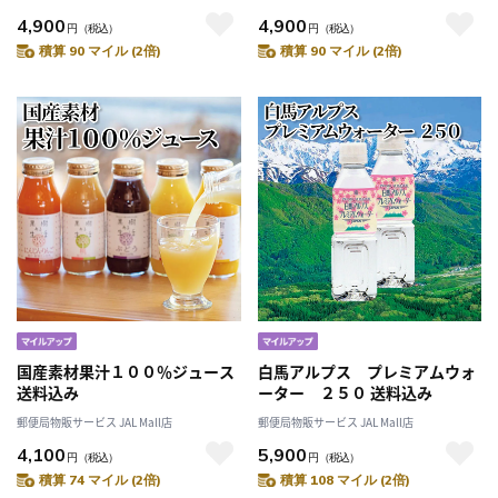
4,900
4,900
円
（税込）
円
（税込）
積算 90 マイル (2倍)
積算 90 マイル (2倍)
国産素材果汁１００％ジュース
白馬アルプス プレミアムウォ
送料込み
ーター ２５０ 送料込み
郵便局物販サービス JAL Mall店
郵便局物販サービス JAL Mall店
4,100
5,900
円
（税込）
円
（税込）
積算 74 マイル (2倍)
積算 108 マイル (2倍)