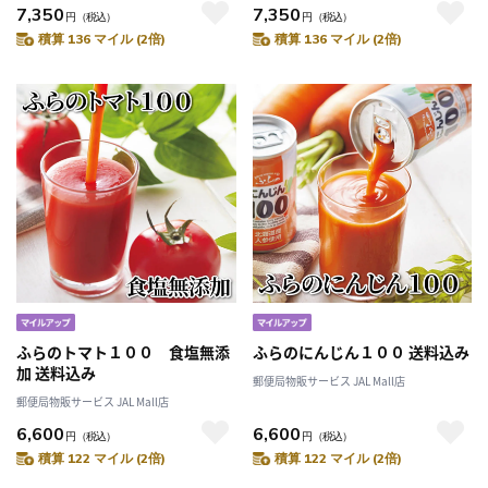
7,350
7,350
円
（税込）
円
（税込）
積算 136 マイル (2倍)
積算 136 マイル (2倍)
ふらのトマト１００ 食塩無添
ふらのにんじん１００ 送料込み
加 送料込み
郵便局物販サービス JAL Mall店
郵便局物販サービス JAL Mall店
6,600
6,600
円
（税込）
円
（税込）
積算 122 マイル (2倍)
積算 122 マイル (2倍)