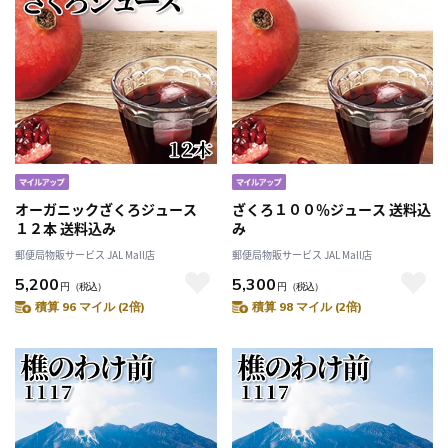
オーガニックざくろジュース
ざくろ１００％ジュース 送料込
１２本 送料込み
み
郵便局物販サービス JAL Mall店
郵便局物販サービス JAL Mall店
5,200
5,300
円
（税込）
円
（税込）
積算 96 マイル (2倍)
積算 98 マイル (2倍)