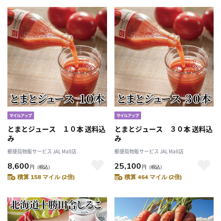
とまとジュース １０本 送料込
とまとジュース ３０本 送料込
み
み
郵便局物販サービス JAL Mall店
郵便局物販サービス JAL Mall店
8,600
25,100
円
（税込）
円
（税込）
積算 158 マイル (2倍)
積算 464 マイル (2倍)