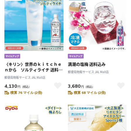
〈キリン〉世界のｋｉｔｃｈｅ
満潮の塩梅 送料込み
ｎから ソルティライチ 送料込
郵便局物販サービス JAL Mall店
み
郵便局物販サービス JAL Mall店
4,130
3,680
円
（税込）
円
（税込）
積算 76 マイル (2倍)
積算 68 マイル (2倍)