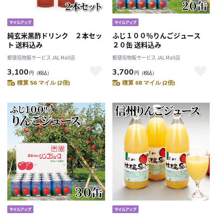
純玄米黒酢ドリンク ２本セッ
ふじ１００％りんごジュース
ト 送料込み
２０缶 送料込み
郵便局物販サービス JAL Mall店
郵便局物販サービス JAL Mall店
3,100
3,700
円
（税込）
円
（税込）
積算 56 マイル (2倍)
積算 68 マイル (2倍)