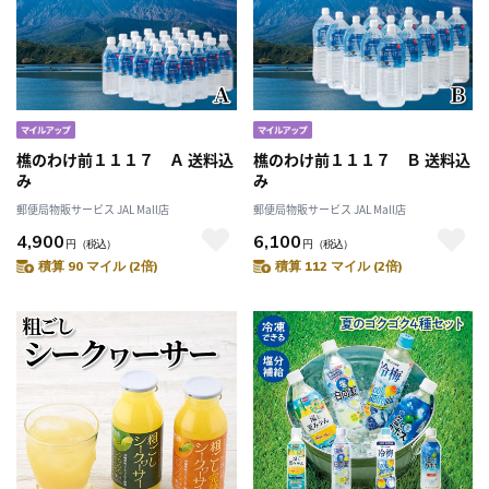
樵のわけ前１１１７ Ａ 送料込
樵のわけ前１１１７ Ｂ 送料込
み
み
郵便局物販サービス JAL Mall店
郵便局物販サービス JAL Mall店
4,900
6,100
円
（税込）
円
（税込）
積算 90 マイル (2倍)
積算 112 マイル (2倍)